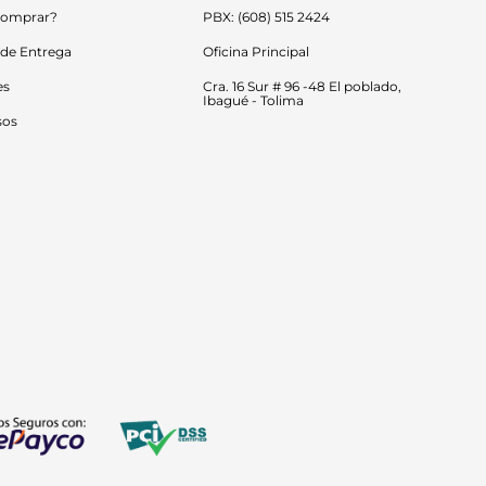
omprar?
PBX: (608) 515 2424
 de Entrega
Oficina Principal
es
Cra. 16 Sur # 96 -48 El poblado, 
Ibagué - Tolima
sos