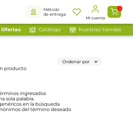
0
Método
de entrega
Mi cuenta
Ofertas
Catálogo
Nuestras tiendas
Ordenar por
ún producto
érminos ingresados
na sola palabra
 genéricos en la búsqueda
sinónimos del término deseado