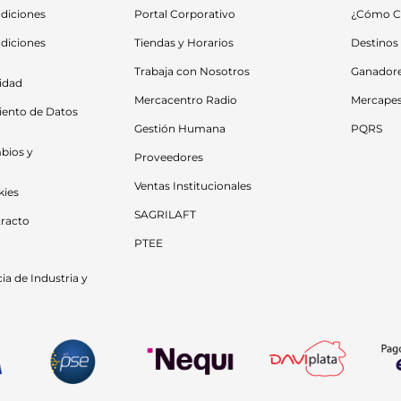
diciones
Portal Corporativo
¿Cómo C
diciones 
Tiendas y Horarios
Destinos
Trabaja con Nosotros
Ganador
cidad
Mercacentro Radio
Mercape
iento de Datos 
Gestión Humana
PQRS
bios y 
Proveedores
Ventas Institucionales
kies
SAGRILAFT
racto
PTEE
a de Industria y 