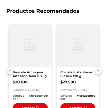
Productos Recomendados
Nescafe Antioquia
Colcafé Instantáneo
Artesano Jarra x 85 g
Clásico 170 g
$
20
.
100
$
27
.
500
(
Gramo
a $
236.47
)
(
Gramo
a $
161.76
)
o
Vendido
Mercacentro
Vendido
Mercacentro
por:
por:
Agregar
Agregar