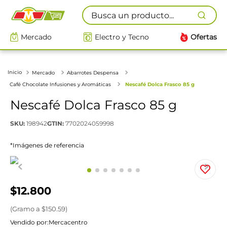
Busca un producto...
Mercado
Electro y Tecno
Ofertas
Mercado
Abarrotes Despensa
Café Chocolate Infusiones y Aromáticas
Nescafé Dolca Frasco 85 g
Nescafé Dolca Frasco 85 g
SKU
:
198942
GTIN
:
7702024059998
*Imágenes de referencia
$
12
.
800
(
Gramo
a $
150.59
)
Vendido por:
Mercacentro