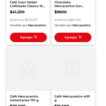
Café Juan Valdez
Chocolate
Liofilizado Clásico 150
Mercacentro Con
g
Azúcar Vainilla x 400 g
$
41
.
200
$
9600
(
Gramo
a $
274.67
)
(
Gramo
a $
24.00
)
Vendido por:
Mercacentro
Vendido por:
Mercacentro
Agregar
Agregar
Café Mercacentro
Café Mercacentro 400
Instantaneo 170 g
g