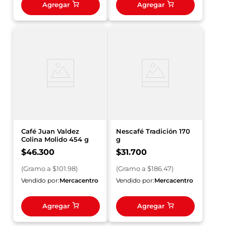
Agregar
Agregar
Café Juan Valdez
Nescafé Tradición 170
Colina Molido 454 g
g
$
46
.
300
$
31
.
700
(
Gramo
a $
101.98
)
(
Gramo
a $
186.47
)
Vendido por:
Mercacentro
Vendido por:
Mercacentro
Agregar
Agregar