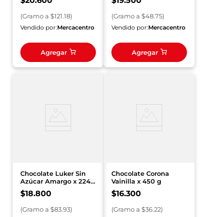
$
20
.
600
$
19
.
500
(
Gramo
a $
121.18
)
(
Gramo
a $
48.75
)
Vendido por:
Mercacentro
Vendido por:
Mercacentro
Agregar
Agregar
Chocolate Luker Sin
Chocolate Corona
Azúcar Amargo x 224
Vainilla x 450 g
g
$
18
.
800
$
16
.
300
(
Gramo
a $
83.93
)
(
Gramo
a $
36.22
)