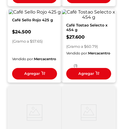
Café Sello Rojo 425 g
Café Tostao Selecto x
454 g
$
24
.
500
$
27
.
600
(
Gramo
a $
57.65
)
(
Gramo
a $
60.79
)
Vendido por:
Mercacentro
Vendido por:
Mercacentro
(
1
)
Agregar
Agregar