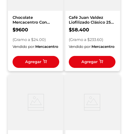
Chocolate
Café Juan Valdez
Mercacentro Con
Liofilizado Clásico 250
Azúcar Clavos y
g
$
9600
$
58
.
400
Canela x 400 g
(
Gramo
a $
24.00
)
(
Gramo
a $
233.60
)
Vendido por:
Mercacentro
Vendido por:
Mercacentro
Agregar
Agregar