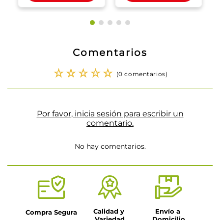
Comentarios
☆
☆
☆
☆
☆
(0 comentarios)
Por favor, inicia sesión para escribir un
comentario.
No hay comentarios.
Calidad y 
Envío a 
Compra Segura
Variedad
Domicilio