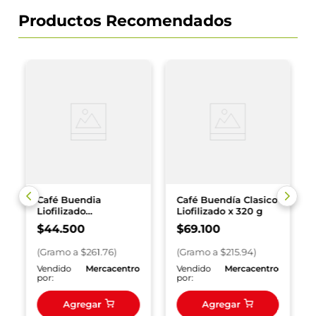
Productos Recomendados
Café Buendia
Café Buendía Clasico
Liofilizado
Liofilizado x 320 g
Descafeinado 170 g
$
44
.
500
$
69
.
100
(
Gramo
a $
261.76
)
(
Gramo
a $
215.94
)
o
Vendido
Mercacentro
Vendido
Mercacentro
por:
por:
Agregar
Agregar