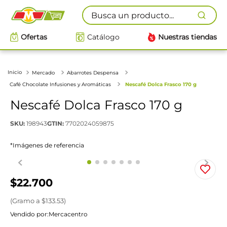
Busca un producto...
Ofertas
Catálogo
Nuestras tiendas
Mercado
Abarrotes Despensa
Café Chocolate Infusiones y Aromáticas
Nescafé Dolca Frasco 170 g
Nescafé Dolca Frasco 170 g
SKU
:
198943
GTIN
:
7702024059875
*Imágenes de referencia
$
22
.
700
(
Gramo
a $
133.53
)
Vendido por:
Mercacentro