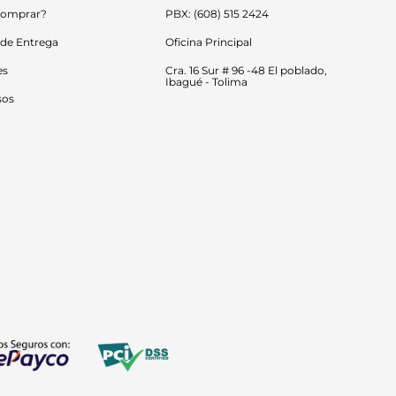
omprar?
PBX: (608) 515 2424
 de Entrega
Oficina Principal
es
Cra. 16 Sur # 96 -48 El poblado, 
Ibagué - Tolima
sos