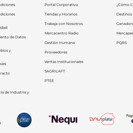
diciones
Portal Corporativo
¿Cómo C
diciones 
Tiendas y Horarios
Destinos
Trabaja con Nosotros
Ganador
cidad
Mercacentro Radio
Mercape
iento de Datos 
Gestión Humana
PQRS
bios y 
Proveedores
Ventas Institucionales
kies
SAGRILAFT
racto
PTEE
a de Industria y 