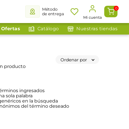
0
Método
de entrega
Mi cuenta
Ofertas
Catálogo
Nuestras tiendas
Ordenar por
ún producto
érminos ingresados
na sola palabra
 genéricos en la búsqueda
sinónimos del término deseado