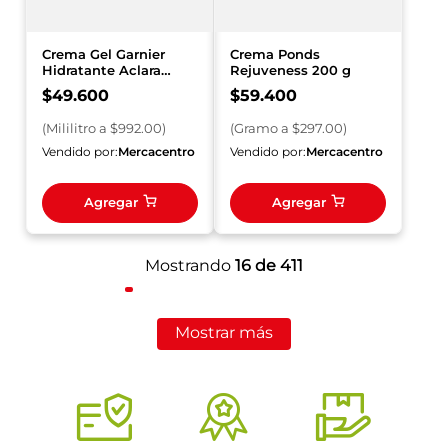
Crema Gel Garnier
Crema Ponds
Hidratante Aclara
Rejuveness 200 g
Serum x 50 ml
$
49
.
600
$
59
.
400
(
Mililitro
a $
992.00
)
(
Gramo
a $
297.00
)
Vendido por:
Mercacentro
Vendido por:
Mercacentro
Agregar
Agregar
Mostrando
16 de 411
Mostrar más