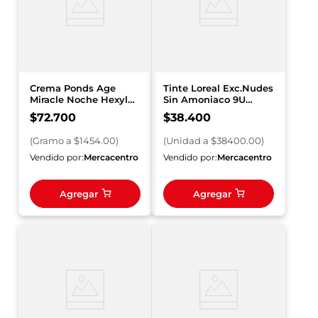
Crema Ponds Age
Tinte Loreal Exc.Nudes
Miracle Noche Hexyl
Sin Amoniaco 9U
Retinol x 50 g
H5711300 Rubio Ceniz
$
72
.
700
$
38
.
400
(
Gramo
a $
1454.00
)
(
Unidad
a $
38400.00
)
Vendido por:
Mercacentro
Vendido por:
Mercacentro
Agregar
Agregar