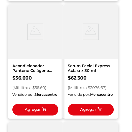
Acondicionador
Serum Facial Express
Pantene Colágeno
Aclara x 30 ml
1000 ml
$
56
.
600
$
62
.
300
(
Mililitro
a $
56.60
)
(
Mililitro
a $
2076.67
)
Vendido por:
Mercacentro
Vendido por:
Mercacentro
Agregar
Agregar