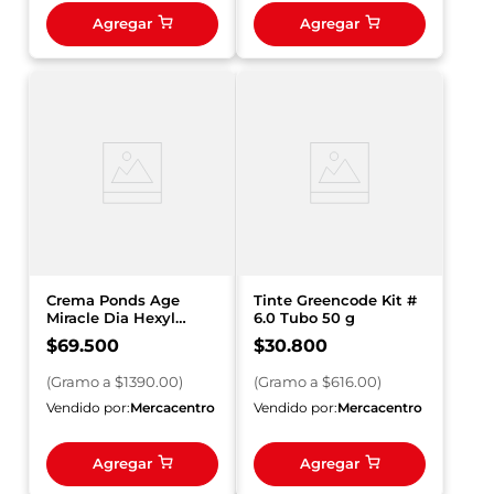
Agregar
Agregar
Crema Ponds Age
Tinte Greencode Kit #
Miracle Dia Hexyl
6.0 Tubo 50 g
Retinol x 50 g
$
69
.
500
$
30
.
800
(
Gramo
a $
1390.00
)
(
Gramo
a $
616.00
)
Vendido por:
Mercacentro
Vendido por:
Mercacentro
Agregar
Agregar