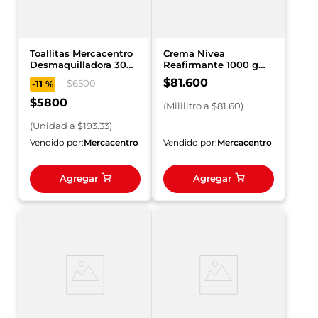
Toallitas Mercacentro
Crema Nivea
Desmaquilladora 30
Reafirmante 1000 g
und
Q10
$
81
.
600
$
6500
-
11 %
$
5800
(
Mililitro
a $
81.60
)
(
Unidad
a $
193.33
)
Vendido por:
Mercacentro
Vendido por:
Mercacentro
Agregar
Agregar