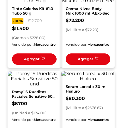
Tinte Coloriss Kit #1.0
Crema Nivea Body
Tubo 50 g
Milk 1000 ml P.Ext-Sec
$
72
.
200
$
12
.
700
-
10 %
$
11
.
400
(
Mililitro
a $
72.20
)
(
Gramo
a $
228.00
)
Vendido por:
Mercacentro
Vendido por:
Mercacentro
Agregar
Agregar
Serum Loreal x 30 ml
Hialuro
Pomy`S Rueditas
Faciales Sensitive 50
$
80
.
300
und
$
8700
(
Mililitro
a $
2676.67
)
(
Unidad
a $
174.00
)
Vendido por:
Mercacentro
Vendido por:
Mercacentro