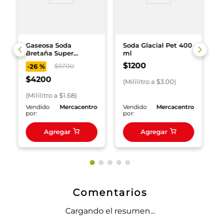
Gaseosa Soda
Soda Glacial Pet 400
Bretaña Super
ml
Grande x 2500 ml
$
1200
$
5700
-
26 %
$
4200
(
Mililitro
a $
3.00
)
(
Mililitro
a $
1.68
)
o
Vendido
Mercacentro
Vendido
Mercacentro
por:
por:
Agregar
Agregar
Comentarios
Cargando el resumen…