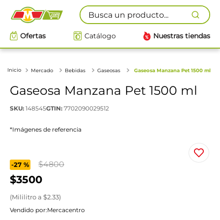
Busca un producto...
Ofertas
Catálogo
Nuestras tiendas
Mercado
Bebidas
Gaseosas
Gaseosa Manzana Pet 1500 ml
Gaseosa Manzana Pet 1500 ml
SKU
:
148545
GTIN
:
7702090029512
*Imágenes de referencia
$
4800
-
27 %
$
3500
(
Mililitro
a $
2.33
)
Vendido por:
Mercacentro