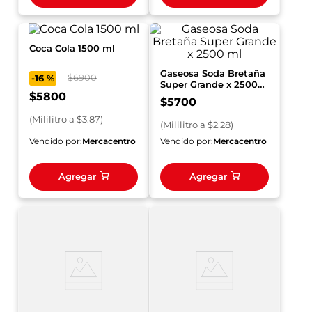
Coca Cola 1500 ml
Gaseosa Soda Bretaña
$
6900
-
16 %
Super Grande x 2500
$
5800
ml
$
5700
(
Mililitro
a $
3.87
)
(
Mililitro
a $
2.28
)
Vendido por:
Mercacentro
Vendido por:
Mercacentro
Agregar
Agregar