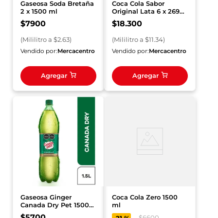
Gaseosa Soda Bretaña
Coca Cola Sabor
2 x 1500 ml
Original Lata 6 x 269
ml x 1614 ml
$
7900
$
18
.
300
(
Mililitro
a $
2.63
)
(
Mililitro
a $
11.34
)
Vendido por:
Mercacentro
Vendido por:
Mercacentro
Agregar
Agregar
Gaseosa Ginger
Coca Cola Zero 1500
Canada Dry Pet 1500
ml
ml
$
5700
$
6600