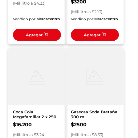
$
3200
(
Mililitro
a $
4.33
)
(
Mililitro
a $
2.13
)
Vendido por:
Mercacentro
Vendido por:
Mercacentro
Agregar
Agregar
Coca Cola
Gaseosa Soda Bretaña
Megafamiliar 2 x 2500
300 ml
ml Precio Especial
$
16
.
200
$
2500
(
Mililitro
a $
3.24
)
(
Mililitro
a $
8.33
)