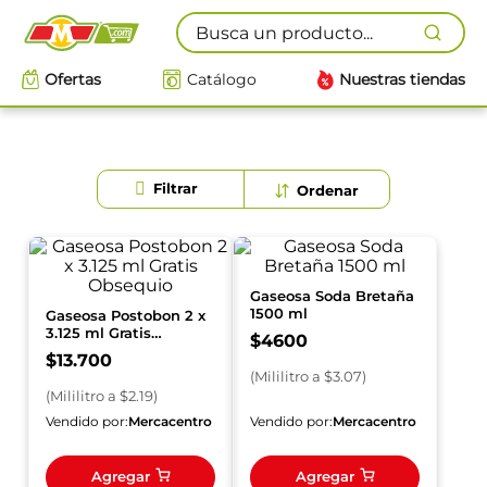
Busca un producto...
Ofertas
Catálogo
Nuestras tiendas
Gaseosa Soda Bretaña
1500 ml
Gaseosa Postobon 2 x
3.125 ml Gratis
$
4600
Obsequio
$
13
.
700
(
Mililitro
a $
3.07
)
(
Mililitro
a $
2.19
)
Vendido por:
Mercacentro
Vendido por:
Mercacentro
Agregar
Agregar