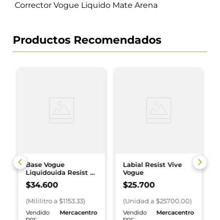
Corrector Vogue Liquido Mate Arena
Productos Recomendados
Base Vogue
Labial Resist Vive
Liquidouida Resist x
Vogue
30 ml Natural
$
34
.
600
$
25
.
700
(
Mililitro
a $
1153.33
)
(
Unidad
a $
25700.00
)
o
Vendido
Mercacentro
Vendido
Mercacentro
por:
por: