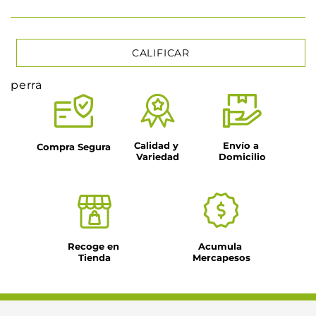
CALIFICAR
perra
★
★
★
★
★
Tu nombre
Calidad y 
Envío a 
Compra Segura
Variedad
Domicilio
Título
Dirección de email
Recoge en 
Acumula 
Tienda
Mercapesos
Escribe un comentario