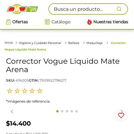
Busca un producto...
Ofertas
Catálogo
Nuestras tiendas
Higiene y Cuidado Personal
Belleza
Maquillaje
Corrector
Vogue Liquido Mate Arena
Corrector Vogue Liquido Mate
Arena
SKU
:
474005
GTIN
:
7509552786217
☆
☆
☆
☆
☆
*Imágenes de referencia
$
14
.
400
(
Unidad
a $
14400.00
)