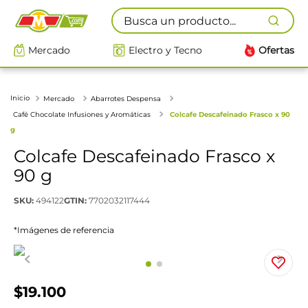
Busca un producto...
Mercado
Electro y Tecno
Ofertas
Mercado
Abarrotes Despensa
Café Chocolate Infusiones y Aromáticas
Colcafe Descafeinado Frasco x 90
g
Colcafe Descafeinado Frasco x
90 g
SKU
:
494122
GTIN
:
7702032117444
*Imágenes de referencia
$
19
.
100