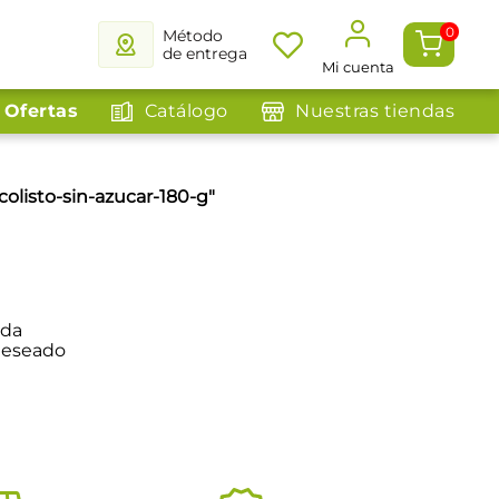
0
Método
de entrega
Mi cuenta
Ofertas
Catálogo
Nuestras tiendas
colisto-sin-azucar-180-g
"
eda
deseado