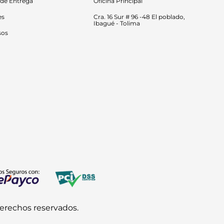
 de Entrega
Oficina Principal
es
Cra. 16 Sur # 96 -48 El poblado, 
Ibagué - Tolima
sos
derechos reservados.