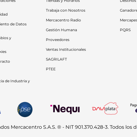
diciones 
Tiendas y Horarios
Destinos
Trabaja con Nosotros
Ganador
cidad
Mercacentro Radio
Mercape
iento de Datos 
Gestión Humana
PQRS
bios y 
Proveedores
Ventas Institucionales
kies
SAGRILAFT
racto
PTEE
a de Industria y 
s Mercacentro S.A.S. ® - NIT 901.370.428-3. Todos los 