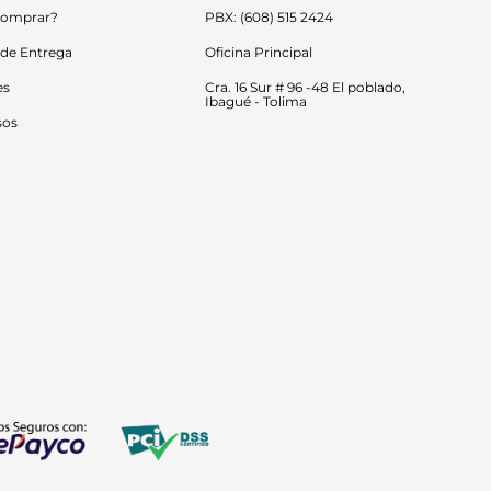
omprar?
PBX: (608) 515 2424
 de Entrega
Oficina Principal
es
Cra. 16 Sur # 96 -48 El poblado, 
Ibagué - Tolima
sos