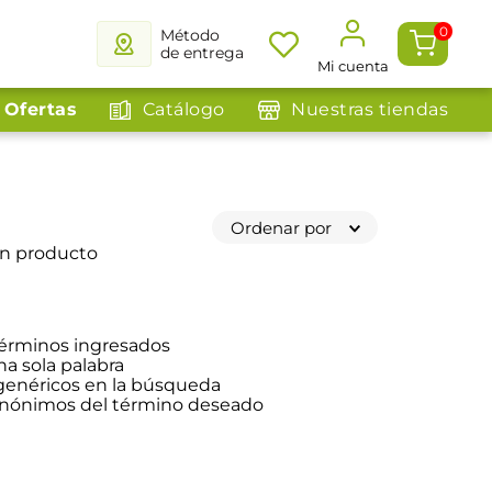
0
Método
de entrega
Mi cuenta
Ofertas
Catálogo
Nuestras tiendas
Ordenar por
ún producto
érminos ingresados
na sola palabra
 genéricos en la búsqueda
sinónimos del término deseado