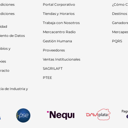
diciones
Portal Corporativo
¿Cómo C
diciones 
Tiendas y Horarios
Destinos
Trabaja con Nosotros
Ganador
cidad
Mercacentro Radio
Mercape
iento de Datos 
Gestión Humana
PQRS
bios y 
Proveedores
Ventas Institucionales
kies
SAGRILAFT
racto
PTEE
a de Industria y 