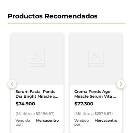
Productos Recomendados
Serum Facial Ponds
Crema Ponds Age
Dia Bright Miracle x
Miracle Serum Vita C
30 ml
x 30 ml
$
74
.
900
$
77
.
300
(
Mililitro
a $
2496.67
)
(
Mililitro
a $
2576.67
)
o
Vendido
Mercacentro
Vendido
Mercacentro
por:
por: