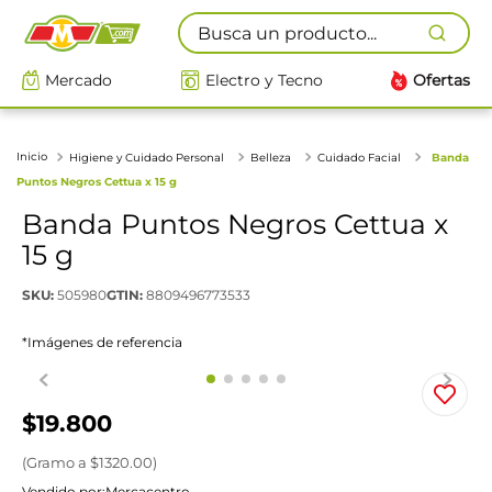
Busca un producto...
Mercado
Electro y Tecno
Ofertas
Higiene y Cuidado Personal
Belleza
Cuidado Facial
Banda
Puntos Negros Cettua x 15 g
Banda Puntos Negros Cettua x
15 g
SKU
:
505980
GTIN
:
8809496773533
*Imágenes de referencia
$
19
.
800
(
Gramo
a $
1320.00
)
Vendido por:
Mercacentro