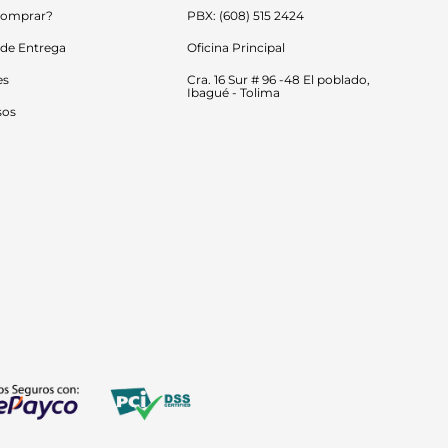
omprar?
PBX: (608) 515 2424
 de Entrega
Oficina Principal
es
Cra. 16 Sur # 96 -48 El poblado, 
Ibagué - Tolima
sos