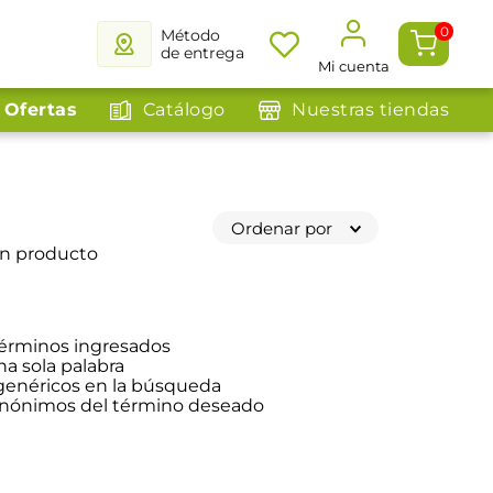
0
Método
de entrega
Mi cuenta
Ofertas
Catálogo
Nuestras tiendas
Ordenar por
ún producto
érminos ingresados
na sola palabra
 genéricos en la búsqueda
sinónimos del término deseado