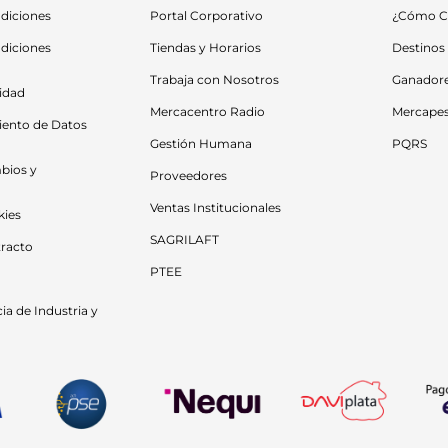
diciones
Portal Corporativo
¿Cómo C
diciones 
Tiendas y Horarios
Destinos
Trabaja con Nosotros
Ganador
cidad
Mercacentro Radio
Mercape
iento de Datos 
Gestión Humana
PQRS
bios y 
Proveedores
Ventas Institucionales
kies
SAGRILAFT
racto
PTEE
a de Industria y 