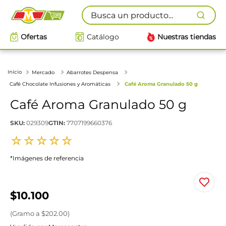
Busca un producto...
Ofertas
Catálogo
Nuestras tiendas
Mercado
Abarrotes Despensa
Café Chocolate Infusiones y Aromáticas
Café Aroma Granulado 50 g
Café Aroma Granulado 50 g
SKU
:
029309
GTIN
:
7707199660376
☆
☆
☆
☆
☆
*Imágenes de referencia
$
10
.
100
(
Gramo
a $
202.00
)