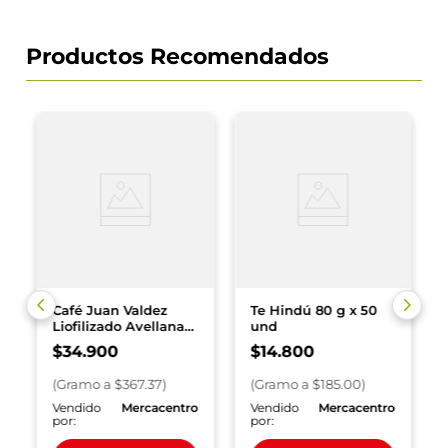
Productos Recomendados
Café Juan Valdez
Te Hindú 80 g x 50
Liofilizado Avellana
und
95 g
$
34
.
900
$
14
.
800
(
Gramo
a $
367.37
)
(
Gramo
a $
185.00
)
o
Vendido
Mercacentro
Vendido
Mercacentro
por:
por: