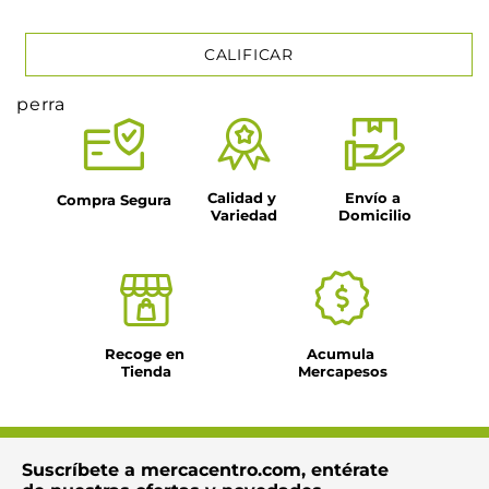
CALIFICAR
perra
★
★
★
★
★
Tu nombre
Calidad y 
Envío a 
Compra Segura
Variedad
Domicilio
Título
Dirección de email
Recoge en 
Acumula 
Tienda
Mercapesos
Escribe un comentario
Suscríbete a mercacentro.com, entérate