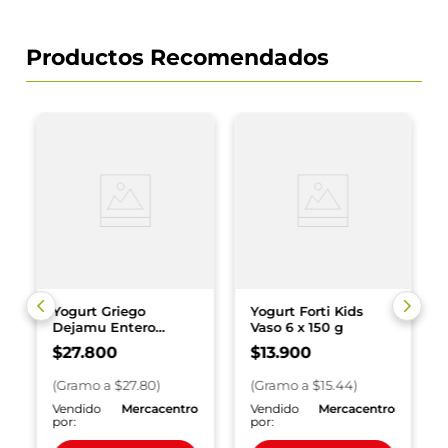
Productos Recomendados
Yogurt Griego
Yogurt Forti Kids
Dejamu Entero
Vaso 6 x 150 g
Natural Sin Dulce x
$
27
.
800
$
13
.
900
1000 g
(
Gramo
a $
27.80
)
(
Gramo
a $
15.44
)
o
Vendido
Mercacentro
Vendido
Mercacentro
por:
por: