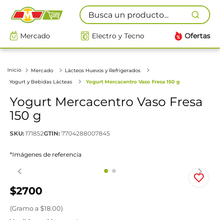
Busca un producto...
Mercado
Electro y Tecno
Ofertas
Mercado
Lácteos Huevos y Refrigerados
Yogurt y Bebidas Lácteas
Yogurt Mercacentro Vaso Fresa 150 g
Yogurt Mercacentro Vaso Fresa
150 g
SKU
:
171852
GTIN
:
7704288007845
*Imágenes de referencia
$
2700
(
Gramo
a $
18.00
)