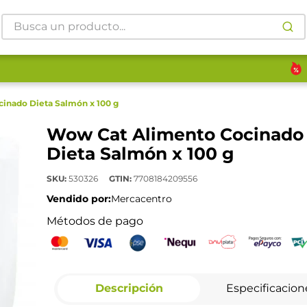
Busca un producto...
inado Dieta Salmón x 100 g
Wow Cat Alimento Cocinado
Dieta Salmón x 100 g
SKU
:
530326
GTIN
:
7708184209556
Vendido por:
Mercacentro
Métodos de pago
Descripción
Especificacion