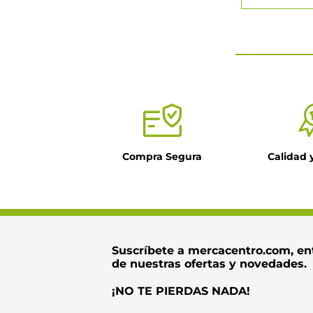
★
★
★
★
Tu nombre
Título
Compra Segura
Calidad 
Dirección de ema
Escribe un come
Suscríbete a mercacentro.com, en
de nuestras ofertas y novedades.
¡NO TE PIERDAS NADA!