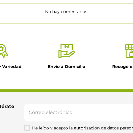
No hay comentarios.
★
y Variedad
Envío a Domicilio
Recoge e
il
ntario
térate 
He leído y acepto la autorización de datos person
Enviar comentario