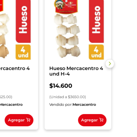
Hueso
und H
$
63
(
Unida
rcacentro 4
Hueso Mercacentro 4
und H-4
$
14
.
600
625.00
)
(
Unidad
a $
3650.00
)
Mercacentro
Vendido por:
Mercacentro
Vendido
Agregar
Agregar