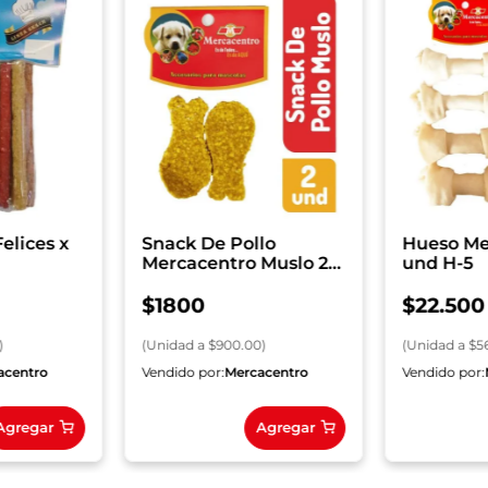
elices x
Snack De Pollo
Hueso Me
Mercacentro Muslo 2
und H-5
und
$
1800
$
22
.
500
)
(
Unidad
a $
900.00
)
(
Unidad
a $
5
acentro
Vendido por:
Mercacentro
Vendido por:
Agregar
Agregar