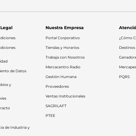
 Legal
Nuestra Empresa
Atenció
diciones
Portal Corporativo
¿Cómo C
diciones 
Tiendas y Horarios
Destinos
Trabaja con Nosotros
Ganador
cidad
Mercacentro Radio
Mercape
iento de Datos 
Gestión Humana
PQRS
bios y 
Proveedores
Ventas Institucionales
kies
SAGRILAFT
racto
PTEE
a de Industria y 