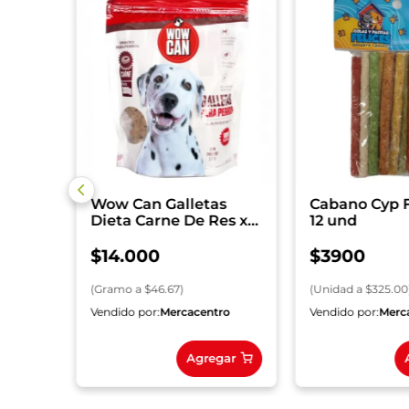
k
ueñas
Wow Can Galletas
Cabano Cyp F
Dieta Carne De Res x
12 und
300 g
$
14
.
000
$
3900
(
Gramo
a $
46.67
)
(
Unidad
a $
325.00
ro
Vendido por:
Mercacentro
Vendido por:
Merc
gar
Agregar