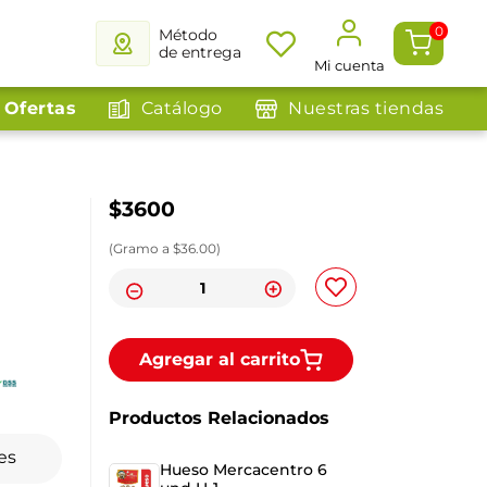
0
Método
de entrega
Mi cuenta
Ofertas
Catálogo
Nuestras tiendas
$
3600
(
Gramo
a $
36.00
)
Agregar al carrito
Productos Relacionados
es
Hueso Mercacentro 6