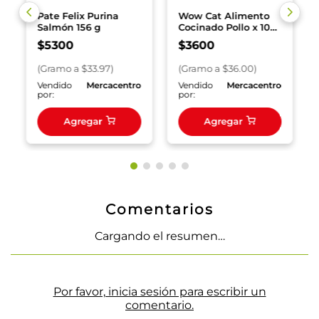
Pate Felix Purina
Wow Cat Alimento
Salmón 156 g
Cocinado Pollo x 100
g
$
5300
$
3600
(
Gramo
a $
33.97
)
(
Gramo
a $
36.00
)
o
Vendido
Mercacentro
Vendido
Mercacentro
por:
por:
Agregar
Agregar
Comentarios
Cargando el resumen…
Por favor, inicia sesión para escribir un
comentario.