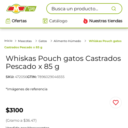
Busca un producto...
Ofertas
Catálogo
Nuestras tiendas
Mascotas
Gatos
Alimento Húmedo
Whiskas Pouch gatos
Castrados Pescado x 85 g
Whiskas Pouch gatos Castrados
Pescado x 85 g
SKU
:
472056
GTIN
:
7896029046555
*Imágenes de referencia
$
3100
(
Gramo
a $
36.47
)
Vendido por:
Mercacentro