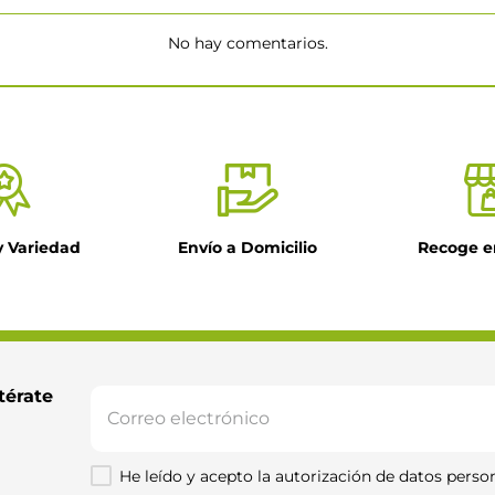
No hay comentarios.
★
y Variedad
Envío a Domicilio
Recoge e
il
ntario
térate 
He leído y acepto la autorización de datos person
Enviar comentario