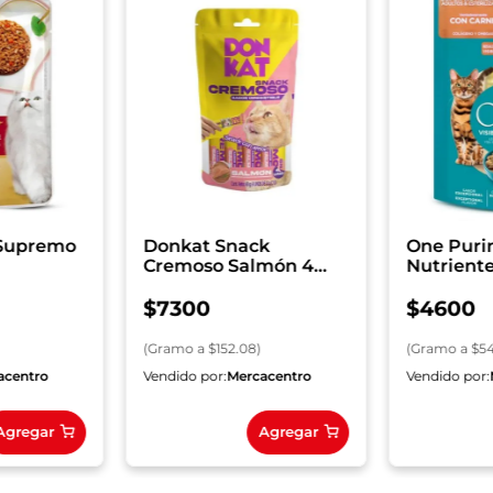
 Supremo
Donkat Snack
One Puri
Cremoso Salmón 4
Nutrient
Sobres x 12 g c/u
Gatos Ad
Esteriliz
$
7300
$
4600
(
Gramo
a $
152.08
)
(
Gramo
a $
54
acentro
Vendido por:
Mercacentro
Vendido por:
Agregar
Agregar