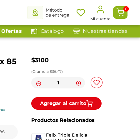
0
Método
de entrega
Mi cuenta
Ofertas
Catálogo
Nuestras tiendas
x 85
$
3100
(
Gramo
a $
36.47
)
Agregar al carrito
Productos Relacionados
es
Felix Triple Delicia