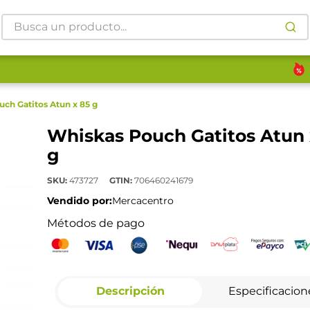
Busca un producto...
ch Gatitos Atun x 85 g
Whiskas Pouch Gatitos Atun 
g
SKU
:
473727
GTIN
:
706460241679
Vendido por:
Mercacentro
Métodos de pago
Descripción
Especificacion