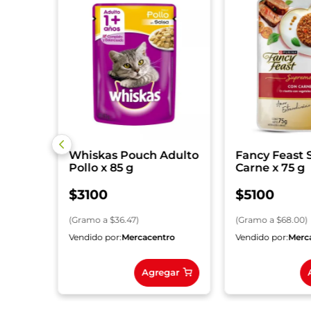
t x
ron
Whiskas Pouch Adulto
Fancy Feast
Pollo x 85 g
Carne x 75 g
$
3100
$
5100
(
Gramo
a $
36.47
)
(
Gramo
a $
68.00
)
ro
Vendido por:
Mercacentro
Vendido por:
Merc
gar
Agregar