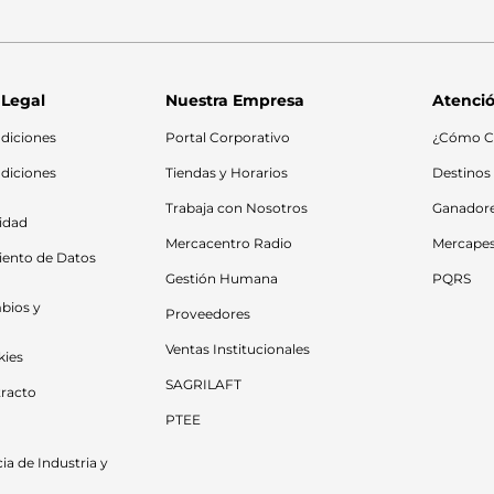
 Legal
Nuestra Empresa
Atenció
diciones
Portal Corporativo
¿Cómo C
diciones 
Tiendas y Horarios
Destinos
Trabaja con Nosotros
Ganador
cidad
Mercacentro Radio
Mercape
iento de Datos 
Gestión Humana
PQRS
bios y 
Proveedores
Ventas Institucionales
kies
SAGRILAFT
racto
PTEE
a de Industria y 