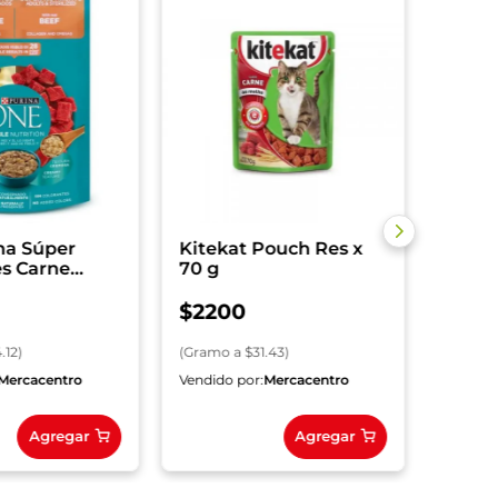
Whis
Gatit
$
310
(
Gramo
na Súper
Kitekat Pouch Res x
es Carne
70 g
ultos
ado x 85 g
$
2200
.12
)
(
Gramo
a $
31.43
)
Mercacentro
Vendido por:
Mercacentro
Vendido
Agregar
Agregar