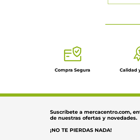
★
★
★
★
Tu nombre
Título
Compra Segura
Calidad 
Dirección de ema
Escribe un come
Suscríbete a mercacentro.com, en
de nuestras ofertas y novedades.
¡NO TE PIERDAS NADA!