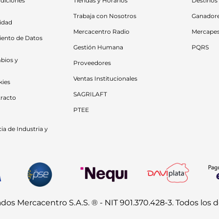
diciones 
Tiendas y Horarios
Destinos
Trabaja con Nosotros
Ganador
cidad
Mercacentro Radio
Mercape
iento de Datos 
Gestión Humana
PQRS
bios y 
Proveedores
Ventas Institucionales
kies
SAGRILAFT
racto
PTEE
a de Industria y 
s Mercacentro S.A.S. ® - NIT 901.370.428-3. Todos los 