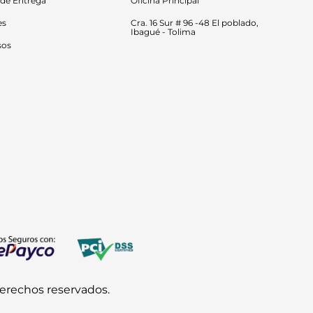
 de Entrega
Oficina Principal
es
Cra. 16 Sur # 96 -48 El poblado, 
Ibagué - Tolima
sos
derechos reservados.