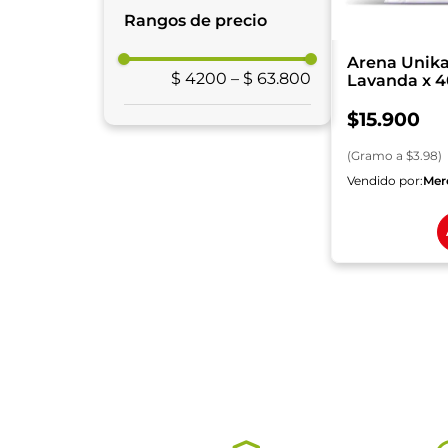
Aseo y Limpieza
Rangos de precio
Arena Unika
$ 4200
–
$ 63.800
Lavanda x 4
$
15
.
900
(
Gramo
a $
3.98
)
Vendido por:
Mer