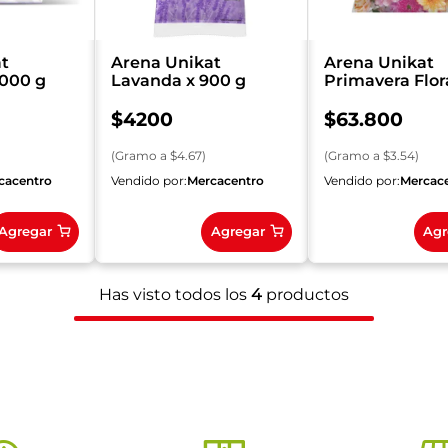
t
Arena Unikat
Arena Unikat
000 g
Lavanda x 900 g
Primavera Flora
18000 g
$
4200
$
63
.
800
(
Gramo
a $
4.67
)
(
Gramo
a $
3.54
)
cacentro
Vendido por:
Mercacentro
Vendido por:
Mercac
Agregar
Agregar
Agr
Has visto todos los
4
productos