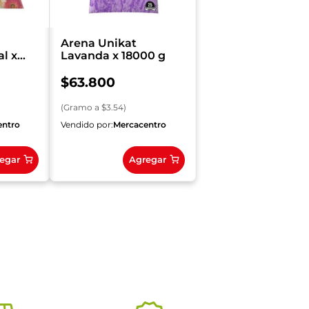
Arena Unikat
l x
Lavanda x 18000 g
$
63
.
800
(
Gramo
a $
3.54
)
entro
Vendido por:
Mercacentro
egar
Agregar