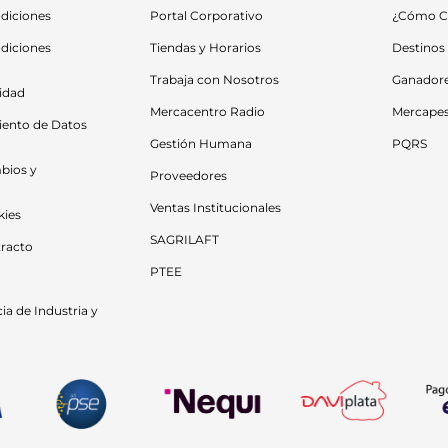
diciones
Portal Corporativo
¿Cómo C
diciones 
Tiendas y Horarios
Destinos
Trabaja con Nosotros
Ganador
cidad
Mercacentro Radio
Mercape
iento de Datos 
Gestión Humana
PQRS
bios y 
Proveedores
Ventas Institucionales
kies
SAGRILAFT
racto
PTEE
a de Industria y 