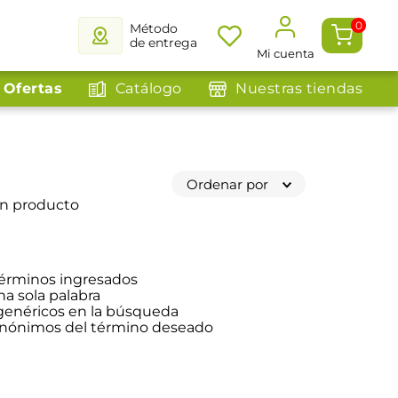
0
Método
de entrega
Mi cuenta
Ofertas
Catálogo
Nuestras tiendas
Ordenar por
ún producto
érminos ingresados
na sola palabra
 genéricos en la búsqueda
sinónimos del término deseado