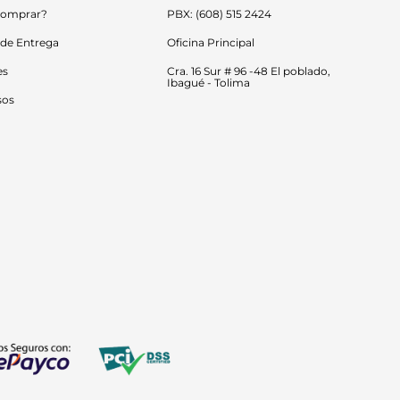
omprar?
PBX: (608) 515 2424
 de Entrega
Oficina Principal
es
Cra. 16 Sur # 96 -48 El poblado, 
Ibagué - Tolima
sos