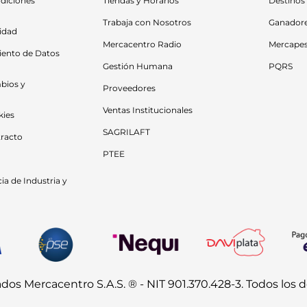
diciones 
Tiendas y Horarios
Destinos
Trabaja con Nosotros
Ganador
cidad
Mercacentro Radio
Mercape
iento de Datos 
Gestión Humana
PQRS
bios y 
Proveedores
Ventas Institucionales
kies
SAGRILAFT
racto
PTEE
a de Industria y 
s Mercacentro S.A.S. ® - NIT 901.370.428-3. Todos los 