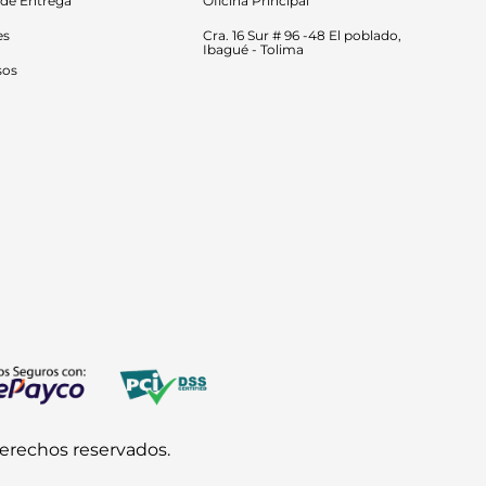
 de Entrega
Oficina Principal
es
Cra. 16 Sur # 96 -48 El poblado, 
Ibagué - Tolima
sos
derechos reservados.