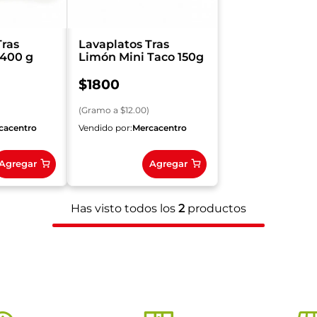
Tras
Lavaplatos Tras
 400 g
Limón Mini Taco 150g
$
1800
(
Gramo
a $
12.00
)
cacentro
Vendido por:
Mercacentro
Agregar
Agregar
Has visto todos los
2
productos