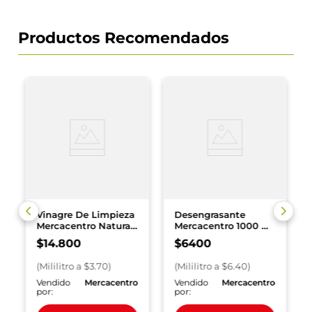
Productos Recomendados
Vinagre De Limpieza
Desengrasante
Mercacentro Natural
Mercacentro 1000 ml
x 4000 ml
Spray
$
14
.
800
$
6400
(
Mililitro
a $
3.70
)
(
Mililitro
a $
6.40
)
o
Vendido
Mercacentro
Vendido
Mercacentro
por:
por: