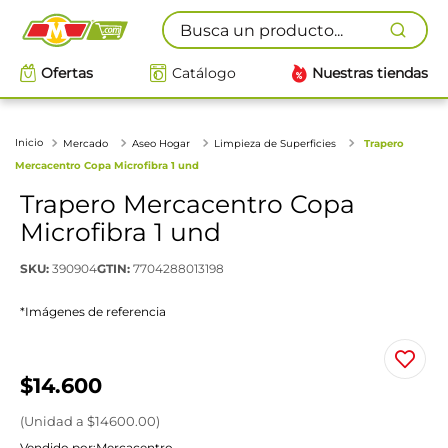
Busca un producto...
Ofertas
Catálogo
Nuestras tiendas
Mercado
Aseo Hogar
Limpieza de Superficies
Trapero
Mercacentro Copa Microfibra 1 und
Trapero Mercacentro Copa
Microfibra 1 und
SKU
:
390904
GTIN
:
7704288013198
*Imágenes de referencia
$
14
.
600
(
Unidad
a $
14600.00
)
Vendido por:
Mercacentro