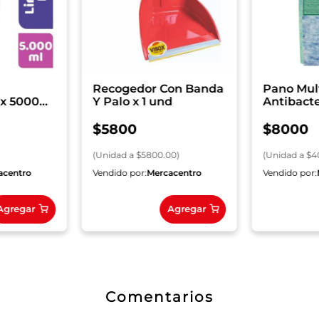
Recogedor Con Banda
Pano Mul
 x 5000
Y Palo x 1 und
Antibacte
$
5800
$
8000
(
Unidad
a $
5800.00
)
(
Unidad
a $
4
acentro
Vendido por:
Mercacentro
Vendido por:
Agregar
Agregar
Comentarios