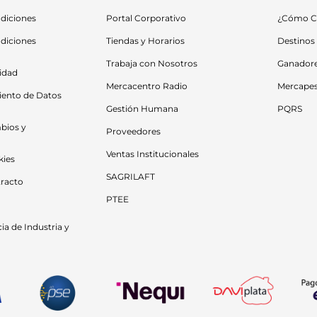
diciones
Portal Corporativo
¿Cómo C
diciones 
Tiendas y Horarios
Destinos
Trabaja con Nosotros
Ganador
cidad
Mercacentro Radio
Mercape
iento de Datos 
Gestión Humana
PQRS
bios y 
Proveedores
Ventas Institucionales
kies
SAGRILAFT
racto
PTEE
a de Industria y 