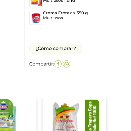
Multiusos 1 und
Crema Frotex x 550 g
Multiusos
¿Cómo comprar?
Compartir:
Escob
C.Met
$
11
.
8