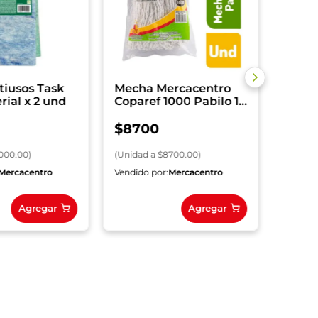
(
Unida
tiusos Task
Mecha Mercacentro
rial x 2 und
Coparef 1000 Pabilo 1
und
$
8700
000.00
)
(
Unidad
a $
8700.00
)
Mercacentro
Vendido por:
Mercacentro
Vendido
Agregar
Agregar