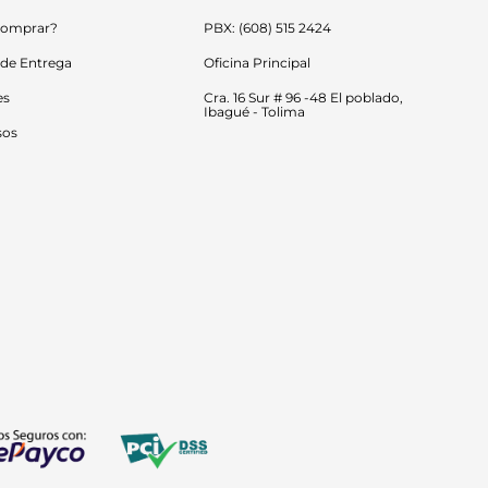
omprar?
PBX: (608) 515 2424
 de Entrega
Oficina Principal
es
Cra. 16 Sur # 96 -48 El poblado, 
Ibagué - Tolima
sos