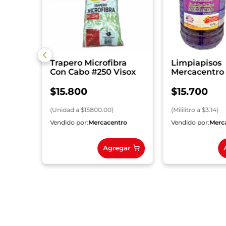
Trapero Microfibra
Limpiapisos
Con Cabo #250 Visox
Mercacentro
ml Lavanda
$
15
.
800
$
15
.
700
(
Unidad
a $
15800.00
)
(
Mililitro
a $
3.14
)
ro
Vendido por:
Mercacentro
Vendido por:
Merc
gar
Agregar