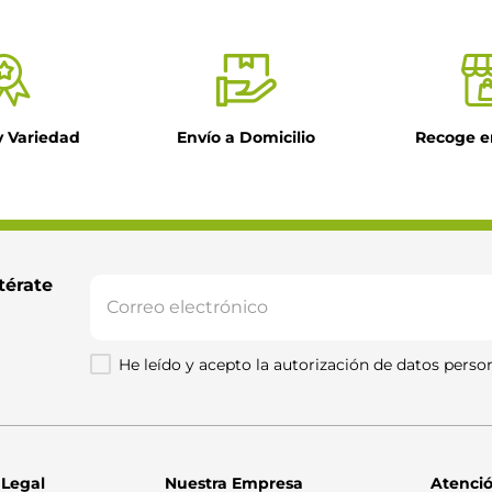
y Variedad
Envío a Domicilio
Recoge e
il
ntario
térate 
He leído y acepto la autorización de datos person
Enviar comentario
 Legal
Nuestra Empresa
Atenció