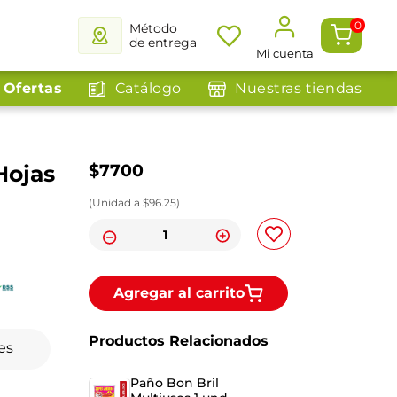
0
Método
de entrega
Mi cuenta
Ofertas
Catálogo
Nuestras tiendas
Hojas
$
7700
(
Unidad
a $
96.25
)
Agregar al carrito
Productos Relacionados
es
Paño Bon Bril