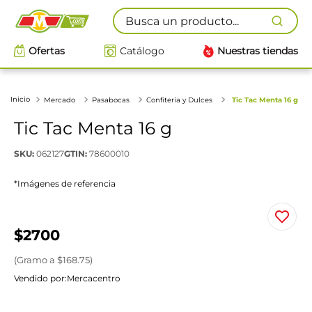
Busca un producto...
Ofertas
Catálogo
Nuestras tiendas
Mercado
Pasabocas
Confitería y Dulces
Tic Tac Menta 16 g
Tic Tac Menta 16 g
SKU
:
062127
GTIN
:
78600010
*Imágenes de referencia
$
2700
(
Gramo
a $
168.75
)
Vendido por:
Mercacentro