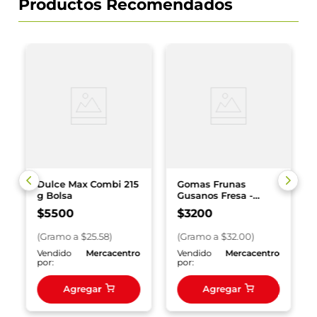
Productos Recomendados
Dulce Max Combi 215
Gomas Frunas
g Bolsa
Gusanos Fresa -
Mandarina x 100 g
$
5500
$
3200
(
Gramo
a $
25.58
)
(
Gramo
a $
32.00
)
o
Vendido
Mercacentro
Vendido
Mercacentro
por:
por:
Agregar
Agregar