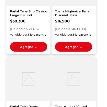
Pañal Tena Slip Clasico
Toalla Higiénica Tena
Large x 9 und
Discreet Maxi
Nocturna x 10 und
$
30
.
300
$
16
.
900
(
Unidad
a $
3366.67
)
(
Unidad
a $
1690.00
)
Vendido por:
Mercacentro
Vendido por:
Mercacentro
Agregar
Agregar
Pañal Tena Pants
Tena Mujer x 10 und