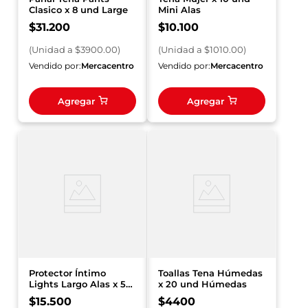
Clasico x 8 und Large
Mini Alas
$
31
.
200
$
10
.
100
(
Unidad
a $
3900.00
)
(
Unidad
a $
1010.00
)
Vendido por:
Mercacentro
Vendido por:
Mercacentro
Agregar
Agregar
Protector Íntimo
Toallas Tena Húmedas
Lights Largo Alas x 50
x 20 und Húmedas
und By Tena
$
15
.
500
$
4400