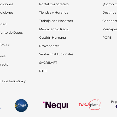
diciones
Portal Corporativo
¿Cómo C
diciones 
Tiendas y Horarios
Destinos
Trabaja con Nosotros
Ganador
cidad
Mercacentro Radio
Mercape
iento de Datos 
Gestión Humana
PQRS
bios y 
Proveedores
Ventas Institucionales
kies
SAGRILAFT
racto
PTEE
a de Industria y 