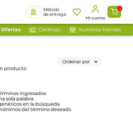
0
Método
de entrega
Mi cuenta
Ofertas
Catálogo
Nuestras tiendas
Ordenar por
ún producto
érminos ingresados
na sola palabra
 genéricos en la búsqueda
sinónimos del término deseado