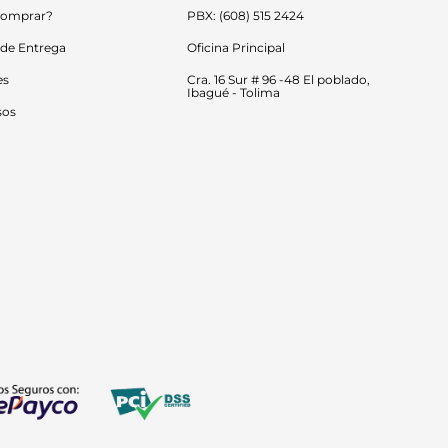
omprar?
PBX: (608) 515 2424
 de Entrega
Oficina Principal
es
Cra. 16 Sur # 96 -48 El poblado, 
Ibagué - Tolima
sos