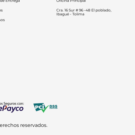
 de Entrega
Oficina Principal
es
Cra. 16 Sur # 96 -48 El poblado, 
Ibagué - Tolima
sos
derechos reservados.