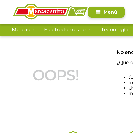
Mercado
Electrodomésticos
Tecnología
No enc
¿Qué d
OOPS!
C
I
U
I