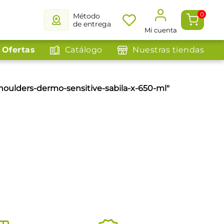
0
Método
de entrega
Mi cuenta
Ofertas
Catálogo
Nuestras tiendas
ulders-dermo-sensitive-sabila-x-650-ml
"