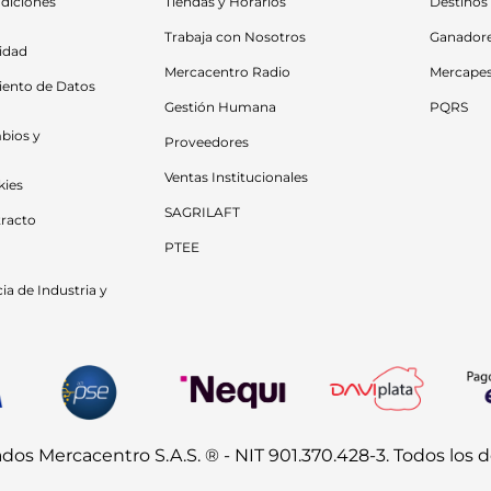
diciones 
Tiendas y Horarios
Destinos
Trabaja con Nosotros
Ganador
cidad
Mercacentro Radio
Mercape
iento de Datos 
Gestión Humana
PQRS
bios y 
Proveedores
Ventas Institucionales
kies
SAGRILAFT
racto
PTEE
a de Industria y 
s Mercacentro S.A.S. ® - NIT 901.370.428-3. Todos los 