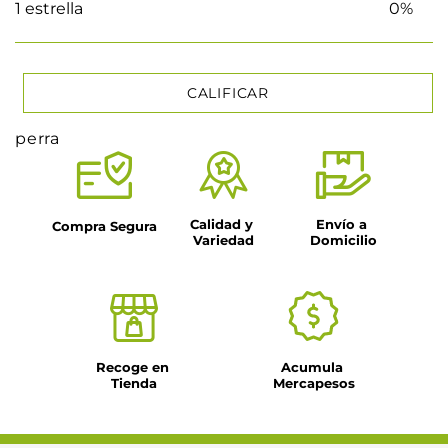
1 estrella
0%
CALIFICAR
perra
★
★
★
★
★
Tu nombre
Calidad y 
Envío a 
Compra Segura
Variedad
Domicilio
Título
Dirección de email
Recoge en 
Acumula 
Tienda
Mercapesos
Escribe un comentario