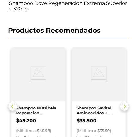
Shampoo Dove Regeneracion Extrema Superior
x 370 ml
Productos Recomendados
Shampoo Nutribela
Shampoo Savital
Reparacion
Aminoacidos +
+Acond+Tratamiento
Acondicionador x
$
49
.
200
$
35
.
500
x 1070 ml
1000 ml
(
Mililitro
a $
45.98
)
(
Mililitro
a $
35.50
)