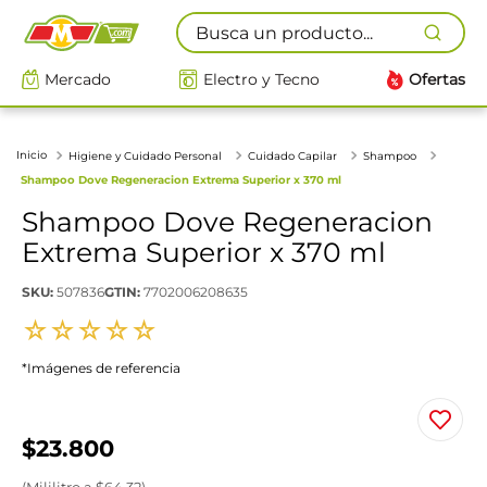
Busca un producto...
Mercado
Electro y Tecno
Ofertas
Higiene y Cuidado Personal
Cuidado Capilar
Shampoo
Shampoo Dove Regeneracion Extrema Superior x 370 ml
Shampoo Dove Regeneracion
Extrema Superior x 370 ml
SKU
:
507836
GTIN
:
7702006208635
☆
☆
☆
☆
☆
*Imágenes de referencia
$
23
.
800
(
Mililitro
a $
64.32
)