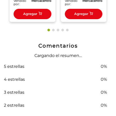
o
Vendido
Mercacentro
Vendido
Mercacentro
por:
por:
Agregar
Agregar
Comentarios
Cargando el resumen…
5 estrellas
0%
4 estrellas
0%
3 estrellas
0%
2 estrellas
0%