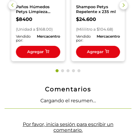
Paños Húmedos
Shampoo Petys
Petys Limpieza
Repelente x 235 ml
Esencial x 50 und.
$
8400
$
24
.
600
(
Unidad
a $
168.00
)
(
Mililitro
a $
104.68
)
o
Vendido
Mercacentro
Vendido
Mercacentro
por:
por:
Agregar
Agregar
Comentarios
Cargando el resumen…
Por favor, inicia sesión para escribir un
comentario.