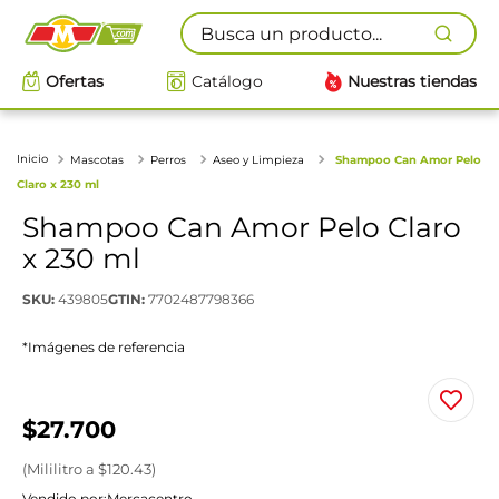
Busca un producto...
Ofertas
Catálogo
Nuestras tiendas
Mascotas
Perros
Aseo y Limpieza
Shampoo Can Amor Pelo
Claro x 230 ml
Shampoo Can Amor Pelo Claro
x 230 ml
SKU
:
439805
GTIN
:
7702487798366
*Imágenes de referencia
$
27
.
700
(
Mililitro
a $
120.43
)
Vendido por:
Mercacentro