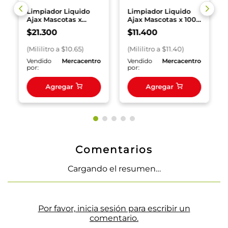
Limpiador Liquido
Limpiador Liquido
Ajax Mascotas x
Ajax Mascotas x 1000
2000 ml
ml
$
21
.
300
$
11
.
400
(
Mililitro
a $
10.65
)
(
Mililitro
a $
11.40
)
o
Vendido
Mercacentro
Vendido
Mercacentro
por:
por:
Agregar
Agregar
Comentarios
Cargando el resumen…
Por favor, inicia sesión para escribir un
comentario.