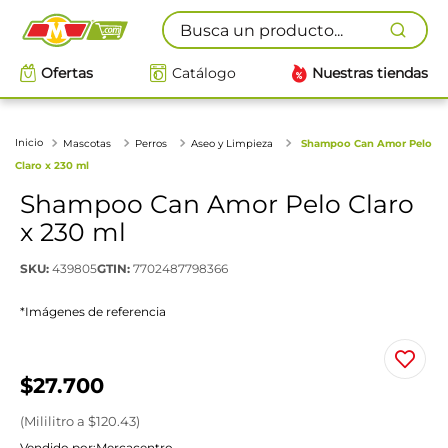
Busca un producto...
Ofertas
Catálogo
Nuestras tiendas
Mascotas
Perros
Aseo y Limpieza
Shampoo Can Amor Pelo
Claro x 230 ml
Shampoo Can Amor Pelo Claro
x 230 ml
SKU
:
439805
GTIN
:
7702487798366
*Imágenes de referencia
$
27
.
700
(
Mililitro
a $
120.43
)
Vendido por:
Mercacentro