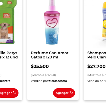
lia Petys
Perfume Can Amor
Shampoo
 x 12 und
Gatos x 120 ml
Pelo Clar
$
25
.
500
$
27
.
700
7
)
(
Gramo
a $
212.50
)
(
Mililitro
a $
1
acentro
Vendido por:
Mercacentro
Vendido por:
Agregar
Agregar