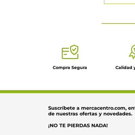
★
★
★
★
Tu nombre
Título
Compra Segura
Calidad 
Dirección de ema
Escribe un come
Suscríbete a mercacentro.com, en
de nuestras ofertas y novedades.
¡NO TE PIERDAS NADA!