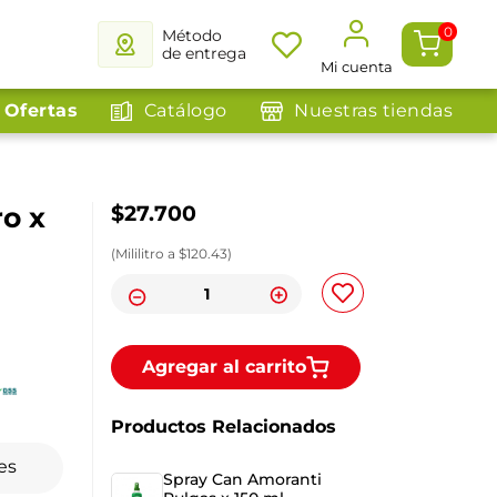
0
Método
de entrega
Mi cuenta
Ofertas
Catálogo
Nuestras tiendas
o x
$
27
.
700
(
Mililitro
a $
120.43
)
Agregar al carrito
Productos Relacionados
es
Spray Can Amoranti