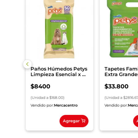
mor
ml
Paños Húmedos Petys
Tapetes Fami
Limpieza Esencial x 50
Extra Grandes
und.
$
8400
$
33
.
800
(
Unidad
a $
168.00
)
(
Unidad
a $
2816.6
ro
Vendido por:
Mercacentro
Vendido por:
Merc
gar
Agregar