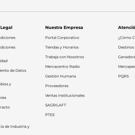
 Legal
Nuestra Empresa
Atenció
diciones
Portal Corporativo
¿Cómo C
diciones 
Tiendas y Horarios
Destinos
Trabaja con Nosotros
Ganador
cidad
Mercacentro Radio
Mercape
iento de Datos 
Gestión Humana
PQRS
bios y 
Proveedores
Ventas Institucionales
kies
SAGRILAFT
racto
PTEE
a de Industria y 