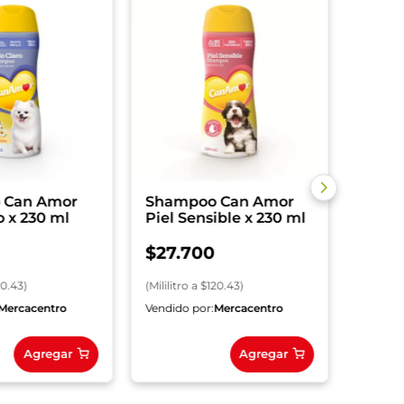
Elimi
Petys
$
48
(
Mililitr
 Can Amor
Shampoo Can Amor
o x 230 ml
Piel Sensible x 230 ml
$
27
.
700
20.43
)
(
Mililitro
a $
120.43
)
Mercacentro
Vendido por:
Mercacentro
Vendido
Agregar
Agregar