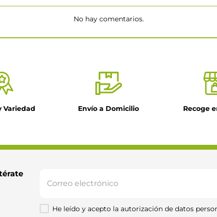
No hay comentarios.
★
y Variedad
Envío a Domicilio
Recoge e
il
ntario
térate 
He leído y acepto la autorización de datos person
Enviar comentario