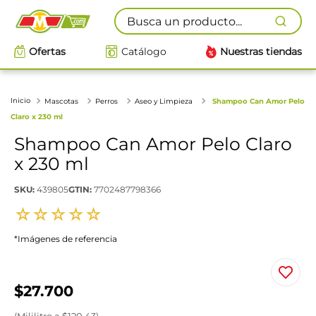
Busca un producto...
Ofertas
Catálogo
Nuestras tiendas
Mascotas
Perros
Aseo y Limpieza
Shampoo Can Amor Pelo
Claro x 230 ml
Shampoo Can Amor Pelo Claro
x 230 ml
SKU
:
439805
GTIN
:
7702487798366
☆
☆
☆
☆
☆
*Imágenes de referencia
$
27
.
700
(
Mililitro
a $
120.43
)