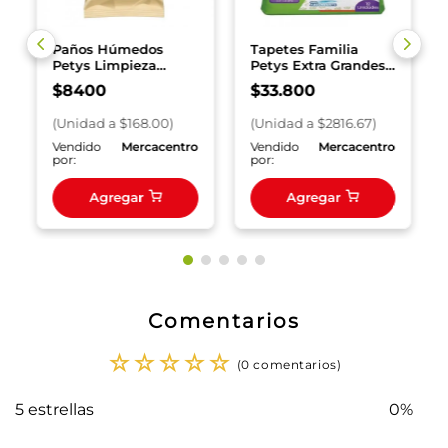
Paños Húmedos
Tapetes Familia
Petys Limpieza
Petys Extra Grandes
Esencial x 50 und.
x 12 und
$
8400
$
33
.
800
(
Unidad
a $
168.00
)
(
Unidad
a $
2816.67
)
o
Vendido
Mercacentro
Vendido
Mercacentro
por:
por:
Agregar
Agregar
Comentarios
☆
☆
☆
☆
☆
(0 comentarios)
5 estrellas
0%