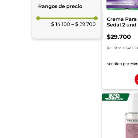
Acondicionadores
Rangos de precio
y Tratamientos
Shampoo
Crema Para 
$ 14.100
–
$ 29.700
Sedal 2 und
Cuidado Facial
Rizos Obedi
$
29
.
700
(
Mililitro
a $
49.50
Vendido por:
Mer