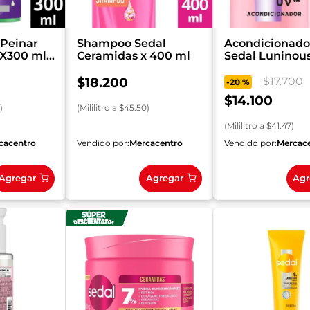
Peinar
Shampoo Sedal
Acondicionado
 X300 ml
Ceramidas x 400 ml
Sedal Luninou
entes
340 ml
$
18
.
200
$
17
.
700
-
20 %
$
14
.
100
)
(
Mililitro
a $
45.50
)
(
Mililitro
a $
41.47
)
cacentro
Vendido por:
Mercacentro
Vendido por:
Mercac
Agregar
Agregar
Agr