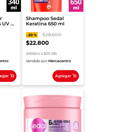
r
Shampoo Sedal
s UV x
Keratina 650 ml
$
28
.
600
-
20 %
$
22
.
800
(
Mililitro
a $
35.08
)
entro
Vendido por:
Mercacentro
egar
Agregar