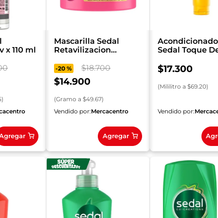
l
Mascarilla Sedal
Acondicionado
 x 110 ml
Retavilizacion
Sedal Toque D
Ceramidas x 300 g
x 250 ml
00
$
18
.
700
$
17
.
300
-
20 %
$
14
.
900
(
Mililitro
a $
69.20
)
5
)
(
Gramo
a $
49.67
)
cacentro
Vendido por:
Mercacentro
Vendido por:
Mercac
Agregar
Agregar
Agr