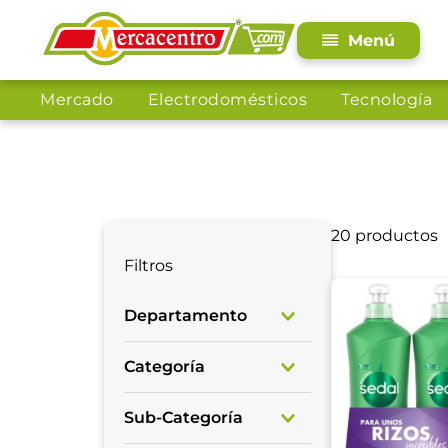
Mercado
Electrodomésticos
Tecnología
20
productos
Filtros
Departamento
Higiene y Cuidado
Categoría
Personal
Cuidado Capilar
Sub-Categoría
Belleza