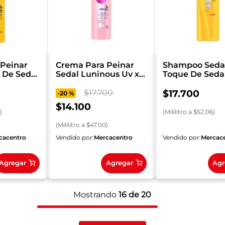
Peinar
Crema Para Peinar
Shampoo Seda
 De Seda
Sedal Luninous Uv x
Toque De Seda
300 ml
ml
$
17
.
700
$
17
.
700
-
20 %
$
14
.
100
)
(
Mililitro
a $
52.06
)
(
Mililitro
a $
47.00
)
cacentro
Vendido por:
Mercacentro
Vendido por:
Mercac
Agregar
Agregar
Agr
Mostrando
16 de 20