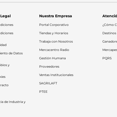
 Legal
Nuestra Empresa
Atenció
diciones
Portal Corporativo
¿Cómo C
diciones 
Tiendas y Horarios
Destinos
Trabaja con Nosotros
Ganador
cidad
Mercacentro Radio
Mercape
iento de Datos 
Gestión Humana
PQRS
bios y 
Proveedores
Ventas Institucionales
kies
SAGRILAFT
racto
PTEE
a de Industria y 