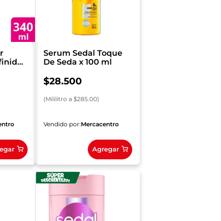
r
Serum Sedal Toque
finidos
De Seda x 100 ml
$
28
.
500
(
Mililitro
a $
285.00
)
entro
Vendido por:
Mercacentro
egar
Agregar