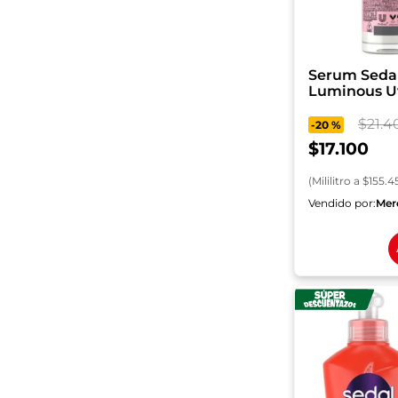
Serum Seda
Luminous Uv
$
21
.
4
-
20 %
$
17
.
100
(
Mililitro
a $
155.4
Vendido por:
Mer