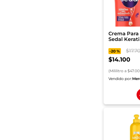
Crema Para 
Sedal Kerat
ml
$
17
.
7
-
20 %
$
14
.
100
(
Mililitro
a $
47.00
Vendido por:
Mer