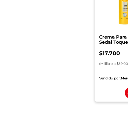
Crema Para 
Sedal Toque
x 300 ml
$
17
.
700
(
Mililitro
a $
59.00
Vendido por:
Mer