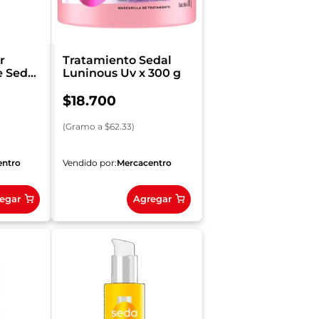
r
Tratamiento Sedal
e Seda
Luninous Uv x 300 g
$
18
.
700
(
Gramo
a $
62.33
)
entro
Vendido por:
Mercacentro
egar
Agregar