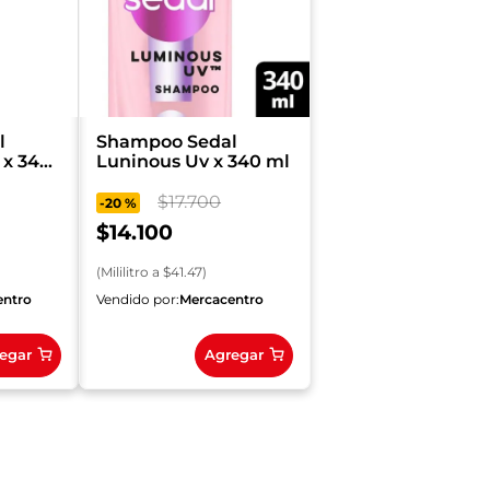
l
Shampoo Sedal
 x 340
Luninous Uv x 340 ml
$
17
.
700
-
20 %
$
14
.
100
(
Mililitro
a $
41.47
)
entro
Vendido por:
Mercacentro
egar
Agregar