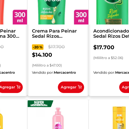
Peinar
Crema Para Peinar
Acondicionado
ina 300
Sedal Rizos
Sedal Rizos De
Obedientes 300 ml
x 340 ml
00
$
17
.
700
$
17
.
700
-
20 %
$
14
.
100
(
Mililitro
a $
52.06
)
)
(
Mililitro
a $
47.00
)
cacentro
Vendido por:
Mercacentro
Vendido por:
Mercac
Agregar
Agregar
Agr