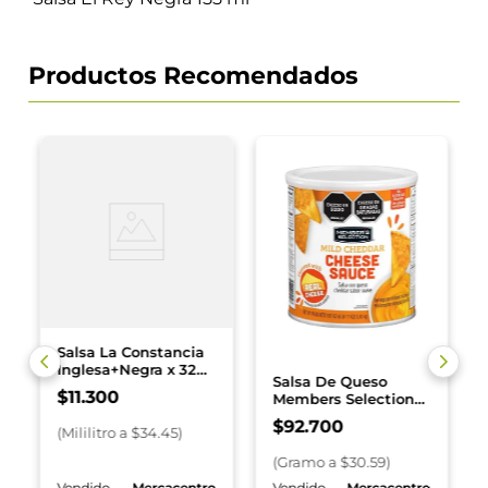
Productos Recomendados
Salsa La Constancia
Inglesa+Negra x 328
Salsa De Queso
ml Gratis Soya
$
11
.
300
Members Selections
Cheddar x 3030 g
$
92
.
700
(
Mililitro
a $
34.45
)
(
Gramo
a $
30.59
)
o
Vendido
Mercacentro
Vendido
Mercacentro