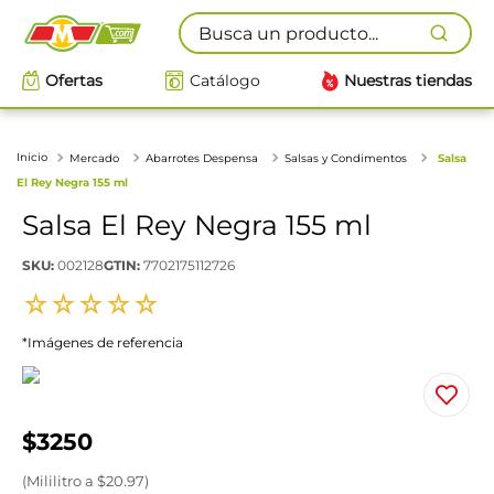
Busca un producto...
Ofertas
Catálogo
Nuestras tiendas
Mercado
Abarrotes Despensa
Salsas y Condimentos
Salsa
El Rey Negra 155 ml
Salsa El Rey Negra 155 ml
SKU
:
002128
GTIN
:
7702175112726
☆
☆
☆
☆
☆
*Imágenes de referencia
$
3250
(
Mililitro
a $
20.97
)