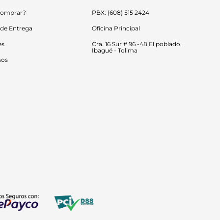
omprar?
PBX: (608) 515 2424
 de Entrega
Oficina Principal
es
Cra. 16 Sur # 96 -48 El poblado, 
Ibagué - Tolima
sos