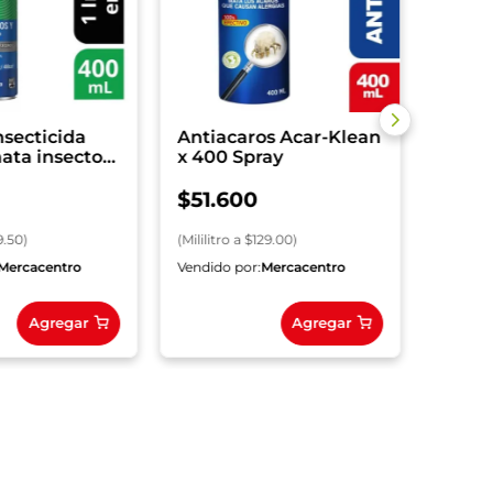
(
Centím
nsecticida
Antiacaros Acar-Klean
ata insectos
x 400 Spray
s, 400ml
$
51
.
600
9.50
)
(
Mililitro
a $
129.00
)
Mercacentro
Vendido por:
Mercacentro
Vendido
Agregar
Agregar