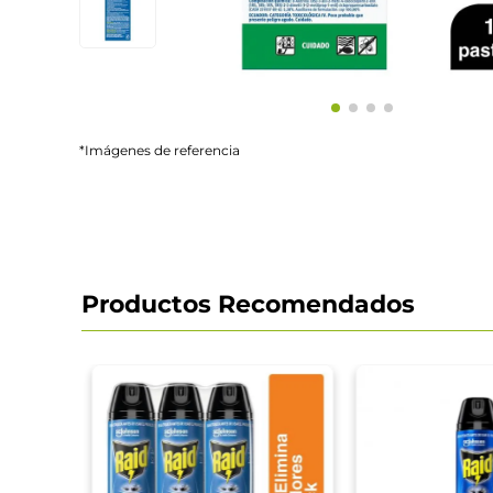
*Imágenes de referencia
Productos Recomendados
en
ectos
 + 4