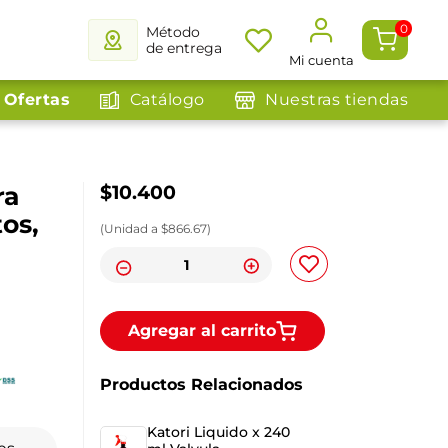
0
Método
de entrega
Mi cuenta
Ofertas
Catálogo
Nuestras tiendas
ra
$
10
.
400
os,
(
Unidad
a $
866.67
)
Agregar al carrito
Productos Relacionados
Katori Liquido x 240