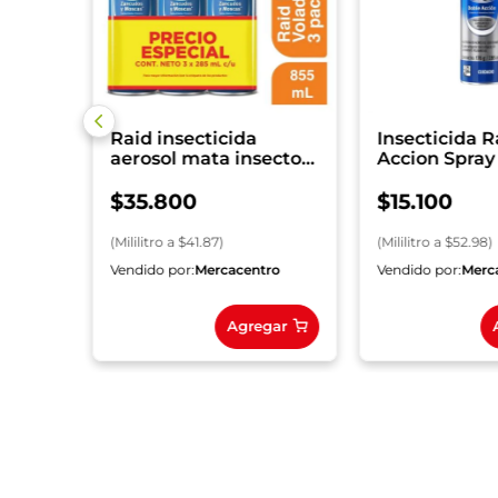
Raid insecticida
Insecticida 
aerosol mata insectos
Accion Spray
voladores 3 pack, 855
ml
$
35
.
800
$
15
.
100
(
Mililitro
a $
41.87
)
(
Mililitro
a $
52.98
)
ro
Vendido por:
Mercacentro
Vendido por:
Merc
gar
Agregar