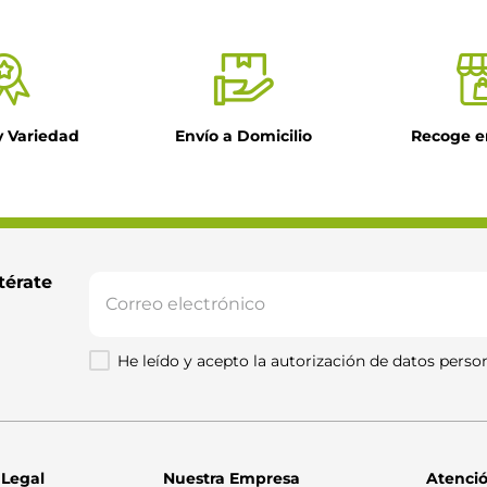
y Variedad
Envío a Domicilio
Recoge e
il
ntario
térate 
He leído y acepto la autorización de datos person
Enviar comentario
 Legal
Nuestra Empresa
Atenció