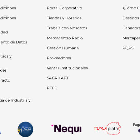
diciones
Portal Corporativo
¿Cómo C
diciones 
Tiendas y Horarios
Destinos
Trabaja con Nosotros
Ganador
cidad
Mercacentro Radio
Mercape
iento de Datos 
Gestión Humana
PQRS
bios y 
Proveedores
Ventas Institucionales
kies
SAGRILAFT
racto
PTEE
a de Industria y 