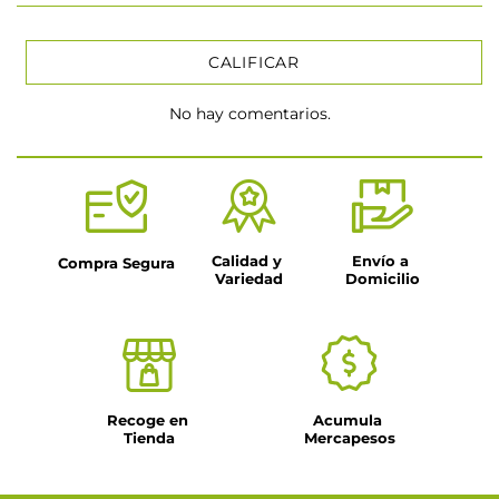
CALIFICAR
No hay comentarios.
★
★
★
★
★
Tu nombre
Título
Calidad y 
Envío a 
Compra Segura
Variedad
Domicilio
Dirección de email
Escribe un comentario
Recoge en 
Acumula 
Tienda
Mercapesos