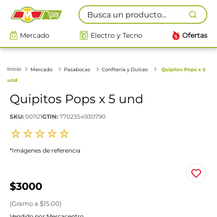
Busca un producto...
Mercado
Electro y Tecno
Ofertas
Mercado
Pasabocas
Confitería y Dulces
Quipitos Pops x 5
und
Quipitos Pops x 5 und
SKU
:
001121
GTIN
:
7702354930790
☆
☆
☆
☆
☆
*Imágenes de referencia
$
3000
(
Gramo
a $
15.00
)
Vendido por:
Mercacentro