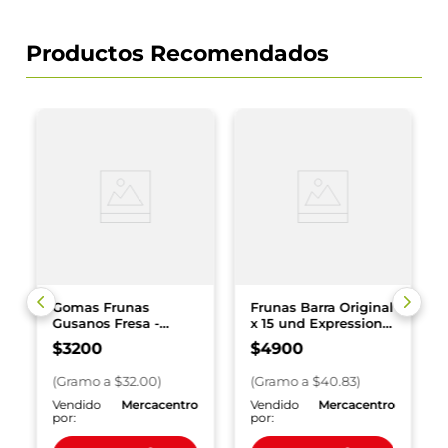
Productos Recomendados
Gomas Frunas
Frunas Barra Original
Gusanos Fresa -
x 15 und Expressions
Mandarina x 100 g
x 120 g
$
3200
$
4900
(
Gramo
a $
32.00
)
(
Gramo
a $
40.83
)
o
Vendido
Mercacentro
Vendido
Mercacentro
por:
por: