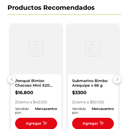
Productos Recomendados
Ponqué Bimbo
Submarino Bimbo
Chocoso Mini X20
Arequipe x 66 g
und 400 g
$
16
.
800
$
3300
(
Gramo
a $
42.00
)
(
Gramo
a $
50.00
)
o
Vendido
Mercacentro
Vendido
Mercacentro
por:
por:
Agregar
Agregar