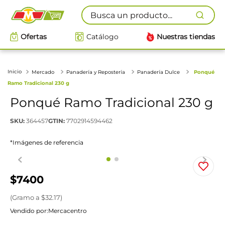
Busca un producto...
Ofertas
Catálogo
Nuestras tiendas
Mercado
Panadería y Repostería
Panadería Dulce
Ponqué
Ramo Tradicional 230 g
Ponqué Ramo Tradicional 230 g
SKU
:
364457
GTIN
:
7702914594462
*Imágenes de referencia
$
7400
(
Gramo
a $
32.17
)
Vendido por:
Mercacentro