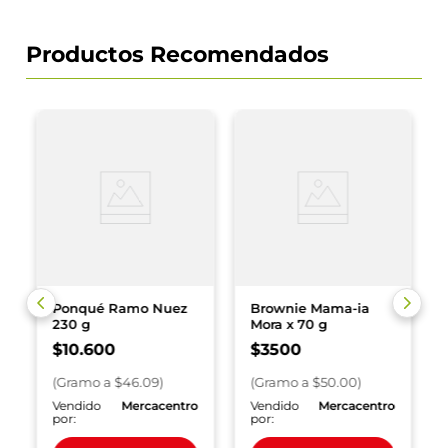
Productos Recomendados
Ponqué Ramo Nuez
Brownie Mama-ia
230 g
Mora x 70 g
$
10
.
600
$
3500
(
Gramo
a $
46.09
)
(
Gramo
a $
50.00
)
o
Vendido
Mercacentro
Vendido
Mercacentro
por:
por: