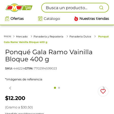
Busca un producto...
Ofertas
Catálogo
Nuestras tiendas
Mercado
Panadería y Repostería
Panadería Dulce
Ponqué
Gala Ramo Vainilla Bloque 400 g
Ponqué Gala Ramo Vainilla
Bloque 400 g
SKU
:
446224
GTIN
:
7702914599023
*Imágenes de referencia
$
12
.
200
(
Gramo
a $
30.50
)
Vendido por:
Mercacentro