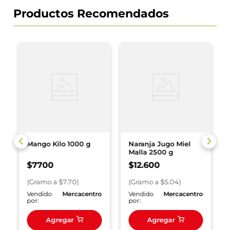
Productos Recomendados
Mango Kilo 1000 g
Naranja Jugo Miel
Malla 2500 g
$
7700
$
12
.
600
(
Gramo
a $
7.70
)
(
Gramo
a $
5.04
)
o
Vendido
Mercacentro
Vendido
Mercacentro
por:
por:
Agregar
Agregar