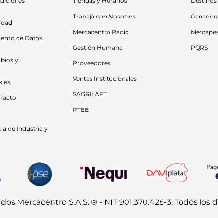
diciones 
Tiendas y Horarios
Destinos
Trabaja con Nosotros
Ganador
cidad
Mercacentro Radio
Mercape
iento de Datos 
Gestión Humana
PQRS
bios y 
Proveedores
Ventas Institucionales
kies
SAGRILAFT
racto
PTEE
a de Industria y 
s Mercacentro S.A.S. ® - NIT 901.370.428-3. Todos los 