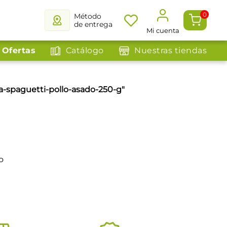
0
Método
de entrega
Mi cuenta
Ofertas
Catálogo
Nuestras tiendas
a-spaguetti-pollo-asado-250-g
"
o