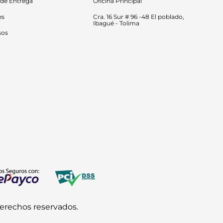
 de Entrega
Oficina Principal
es
Cra. 16 Sur # 96 -48 El poblado, 
Ibagué - Tolima
sos
derechos reservados.