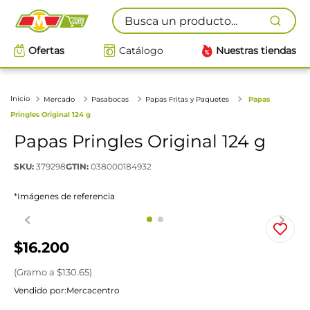
Busca un producto...
Ofertas
Catálogo
Nuestras tiendas
Mercado
Pasabocas
Papas Fritas y Paquetes
Papas
Pringles Original 124 g
Papas Pringles Original 124 g
SKU
:
379298
GTIN
:
038000184932
*Imágenes de referencia
$
16
.
200
(
Gramo
a $
130.65
)
Vendido por:
Mercacentro