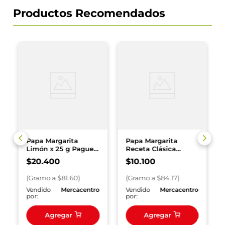
Productos Recomendados
Papa Margarita
Papa Margarita
Limón x 25 g Pague
Receta Clásica
10 Lleve 12 x 250 g
Costilla Caramelizada
$
20
.
400
$
10
.
100
x 120 g
(
Gramo
a $
81.60
)
(
Gramo
a $
84.17
)
o
Vendido
Mercacentro
Vendido
Mercacentro
por:
por:
Agregar
Agregar