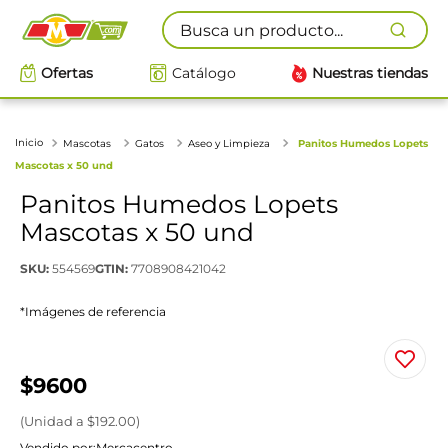
Busca un producto...
Ofertas
Catálogo
Nuestras tiendas
Mascotas
Gatos
Aseo y Limpieza
Panitos Humedos Lopets
Mascotas x 50 und
Panitos Humedos Lopets
Mascotas x 50 und
SKU
:
554569
GTIN
:
7708908421042
*Imágenes de referencia
$
9600
(
Unidad
a $
192.00
)
Vendido por:
Mercacentro