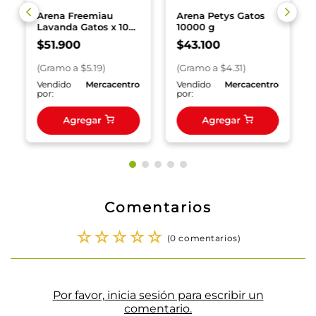
Arena Freemiau
Arena Petys Gatos
Lavanda Gatos x 10
10000 g
Kg
$
51
.
900
$
43
.
100
(
Gramo
a $
5.19
)
(
Gramo
a $
4.31
)
o
Vendido
Mercacentro
Vendido
Mercacentro
por:
por:
Agregar
Agregar
Comentarios
☆
☆
☆
☆
☆
(0 comentarios)
Por favor, inicia sesión para escribir un
comentario.