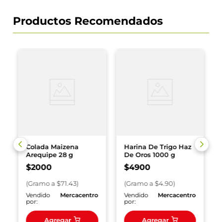
Productos Recomendados
Colada Maizena
Harina De Trigo Haz
Arequipe 28 g
De Oros 1000 g
$
2000
$
4900
(
Gramo
a $
71.43
)
(
Gramo
a $
4.90
)
o
Vendido
Mercacentro
Vendido
Mercacentro
por:
por:
Agregar
Agregar