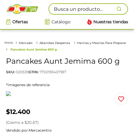
Busca un producto...
Ofertas
Catálogo
Nuestras tiendas
Mercado
Abarrotes Despensa
Harinas y Mezclas Para Preparar
Pancakes Aunt Jemima 600 g
Pancakes Aunt Jemima 600 g
SKU
:
020539
GTIN
:
7702193407187
*Imágenes de referencia
$
12
.
400
(
Gramo
a $
20.67
)
Vendido por:
Mercacentro