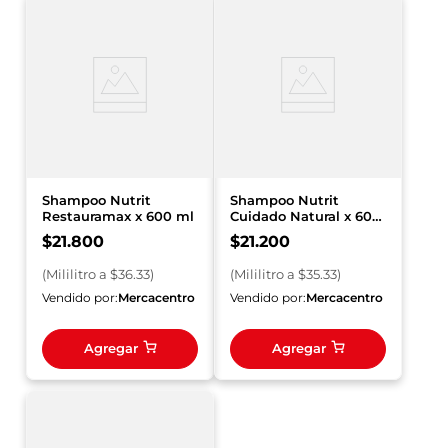
Shampoo Nutrit
Shampoo Nutrit
Restauramax x 600 ml
Cuidado Natural x 600
ml
$
21
.
800
$
21
.
200
(
Mililitro
a $
36.33
)
(
Mililitro
a $
35.33
)
Vendido por:
Mercacentro
Vendido por:
Mercacentro
Agregar
Agregar