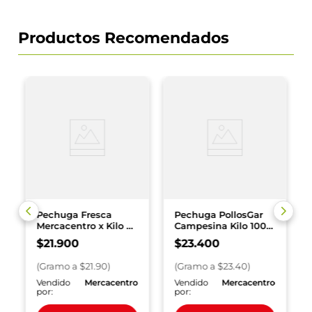
Productos Recomendados
Pechuga Fresca
Pechuga PollosGar
Mercacentro x Kilo x
Campesina Kilo 1000
1000 g
g
$
21
.
900
$
23
.
400
(
Gramo
a $
21.90
)
(
Gramo
a $
23.40
)
o
Vendido
Mercacentro
Vendido
Mercacentro
por:
por: