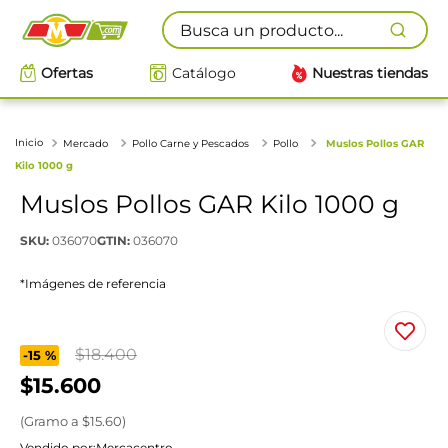
Busca un producto...
Ofertas
Catálogo
Nuestras tiendas
Mercado
Pollo Carne y Pescados
Pollo
Muslos Pollos GAR
Kilo 1000 g
Muslos Pollos GAR Kilo 1000 g
SKU
:
036070
GTIN
:
036070
*Imágenes de referencia
$
18
.
400
-
15 %
$
15
.
600
(
Gramo
a $
15.60
)
Vendido por:
Mercacentro