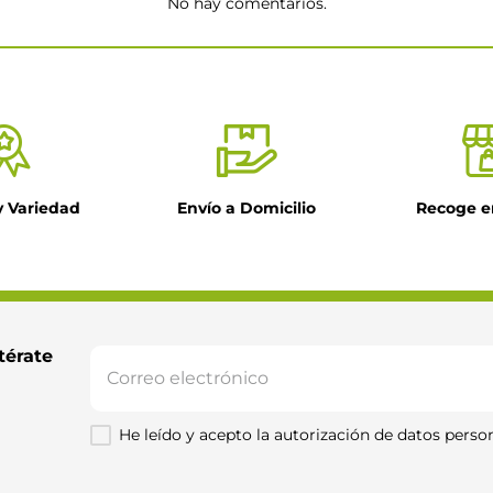
No hay comentarios.
★
y Variedad
Envío a Domicilio
Recoge e
il
ntario
térate 
He leído y acepto la autorización de datos person
Enviar comentario