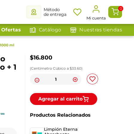
0
Método
de entrega
Mi cuenta
Ofertas
Catálogo
Nuestras tiendas
 1000 ml
do
$
16
.
800
o + 1
(
Centímetro Cúbico
a $
33.60
)
Agregar al carrito
Productos Relacionados
Limpión Eterna