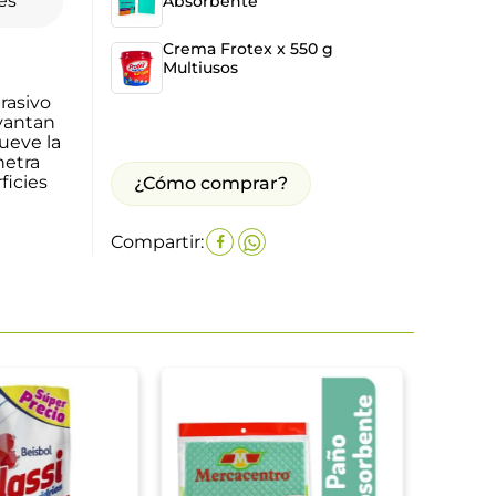
es
Absorbente
Crema Frotex x 550 g
Multiusos
e
rasivo
evantan
ueve la
netra
ficies
¿Cómo comprar?
Compartir:
Paño 
Malla
$
11
.
0