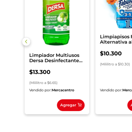
Limpiapisos 
Alternativa a
Fresca Prima
$
10
.
300
Limpiador Multiusos
Dersa Desinfectante
(
Mililitro
a $
10.30
)
Manzana x 2000 ml
$
13
.
300
(
Mililitro
a $
6.65
)
ro
Vendido por:
Mercacentro
Vendido por:
Merc
gar
Agregar