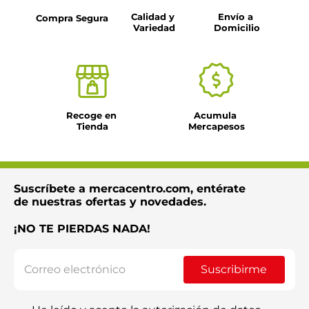
Título
Calidad y 
Envío a 
Compra Segura
Variedad
Domicilio
Dirección de email
Escribe un comentario
Recoge en 
Acumula 
Tienda
Mercapesos
Suscríbete a mercacentro.com, entérate
Enviar comentario
de nuestras ofertas y novedades.
¡NO TE PIERDAS NADA!
Suscribirme