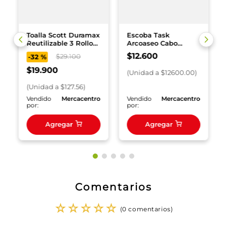
Toalla Scott Duramax
Escoba Task
Reutilizable 3 Rollos
Arcoaseo Cabo
156 und
Plastico x und
$
12
.
600
$
29
.
100
-
32 %
$
19
.
900
(
Unidad
a $
12600.00
)
(
Unidad
a $
127.56
)
o
Vendido
Mercacentro
Vendido
Mercacentro
por:
por:
Agregar
Agregar
Comentarios
☆
☆
☆
☆
☆
(0 comentarios)