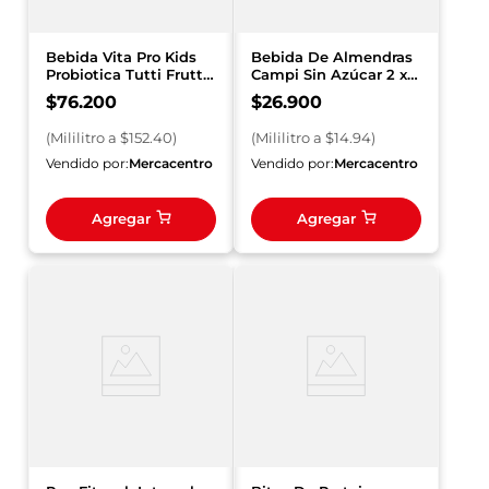
Bebida Vita Pro Kids
Bebida De Almendras
Probiotica Tutti Frutti
Campi Sin Azúcar 2 x
x 500 ml
900 ml
$
76
.
200
$
26
.
900
(
Mililitro
a $
152.40
)
(
Mililitro
a $
14.94
)
Vendido por:
Mercacentro
Vendido por:
Mercacentro
Agregar
Agregar