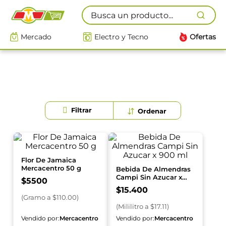
Busca un producto...
Mercado
Electro y Tecno
Ofertas
Flor De Jamaica
Mercacentro 50 g
Bebida De Almendras
Campi Sin Azucar x
$
5500
900 ml
$
15
.
400
(
Gramo
a $
110.00
)
(
Mililitro
a $
17.11
)
Vendido por:
Mercacentro
Vendido por:
Mercacentro