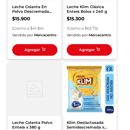
Leche Colanta En
Leche Klim Clásica
Polvo Descremada
Entera Bolsa x 240 g
Slight 380 g
$
15
.
900
$
15
.
300
(
Gramo
a $
41.84
)
(
Gramo
a $
63.75
)
Vendido por:
Mercacentro
Vendido por:
Mercacentro
Agregar
Agregar
Leche Colanta Polvo
Klim Deslactosada
Entera x 380 g
Semidescremada x