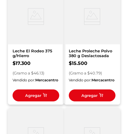
Leche El Rodeo 375
Leche Proleche Polvo
g/Hierro
380 g Deslactosada
$
17
.
300
$
15
.
500
(
Gramo
a $
46.13
)
(
Gramo
a $
40.79
)
Vendido por:
Mercacentro
Vendido por:
Mercacentro
Agregar
Agregar