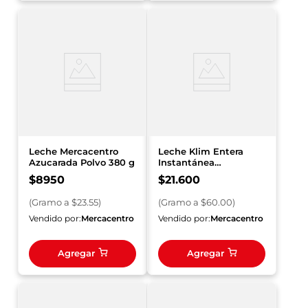
Leche Mercacentro
Leche Klim Entera
Azucarada Polvo 380 g
Instantánea
Fortificada Bolsa 360g
$
8950
$
21
.
600
(
Gramo
a $
23.55
)
(
Gramo
a $
60.00
)
Vendido por:
Mercacentro
Vendido por:
Mercacentro
Agregar
Agregar