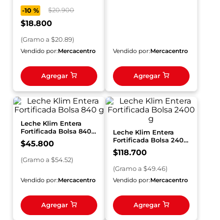
900 g
$
20
.
900
-
10 %
$
18
.
800
(
Gramo
a $
20.89
)
Vendido por:
Mercacentro
Vendido por:
Mercacentro
Agregar
Agregar
Leche Klim Entera
Fortificada Bolsa 840
Leche Klim Entera
g
Fortificada Bolsa 2400
$
45
.
800
g
$
118
.
700
(
Gramo
a $
54.52
)
(
Gramo
a $
49.46
)
Vendido por:
Mercacentro
Vendido por:
Mercacentro
Agregar
Agregar